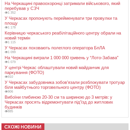
На Черкащині правоохоронці затримали військового, який
перебував у СЗЧ
1 352
У Черкасах пропонують перейменувати три провулки та
площу
1 178
Керівницю черкаського реабілітаційного центру обрали на
новий термін
1 115
У Черкасах поховають полеглого оператора БпЛА
1 099
На Черкащині виграли 1 000 000 гривень у “Лото-Забава”
1 079
У центрі Черкас облаштували новий майданчик для
паркування (ФОТО)
910
У Черкасах забудовника зобов’язали розблокувати тротуар
біля майбутнього торговельного центру (ФОТО)
906
Вибоїни глибиною 20-30 см та шириною до 3 метрів: у
Черкасах просять відремонтувати під’їзд до житлових
будинків
885
СХОЖІ НОВИНИ