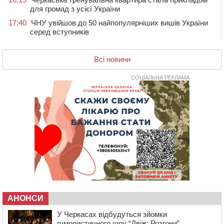
для громад з усієї України
17:40
ЧНУ увійшов до 50 найпопулярніших вишів України
серед вступників
17:07
На Хімселищі у Черкасах облаштували новий
контейнерний майданчик
Всі новини
16:32
Без розтину грудної клітки: у Черкасах 75-річній
пацієнтці замінили аортальний клапан
СОЦІАЛЬНА РЕКЛАМА
16:00
У Черкаському онкоцентрі встановили сонячну
електростанцію за понад пів мільйона гривень
15:30
У Київській області прощаються з полеглим на
фронті жителем Монастирищини
14:53
У Черкасах містяни через нову скляну зупинку і
вирізані дерева потерпають від спеки: Бондаренко
обіцяє масштабне озеленення
14:17
Провокував конфлікт і зачинився в автівці: у ТЦК
прокоментували скандал із затриманням
чоловіка у Тальному
АНОНСИ
У Черкасах відбудуться зйомки
13:55
У Тальному працівники ТЦК вибили вікно і
гумористичного шоу “Двіж: Розгони” ...