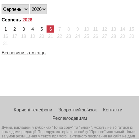
Серпень
2026
1
2
3
4
5
6
7
8
9
10
11
12
13
14
15
16
17
18
19
20
21
22
23
24
25
26
27
28
29
30
31
Всі новини за місяць
Корисні телефони
Зворотний зв’язок
Контакти
Рекламодавцям
Думки, викладені у рубриках "Точка зору" та "Блоги", можуть не збігатися із
поглядами редакції. Передрук матеріалів з сайту "Про все" можливий тільки
за умов розміщення у тексті прямого і активного посилання на сайт не далі