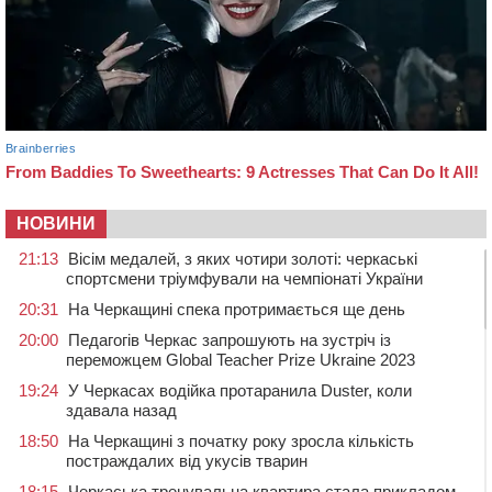
НОВИНИ
21:13
Вісім медалей, з яких чотири золоті: черкаські
спортсмени тріумфували на чемпіонаті України
20:31
На Черкащині спека протримається ще день
20:00
Педагогів Черкас запрошують на зустріч із
переможцем Global Teacher Prize Ukraine 2023
19:24
У Черкасах водійка протаранила Duster, коли
здавала назад
18:50
На Черкащині з початку року зросла кількість
постраждалих від укусів тварин
18:15
Черкаська тренувальна квартира стала прикладом