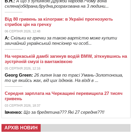
В.Н.:
А що з зупинкою Дружби народів?Чому вона
скляна(обідрана,брудна,розрахована на 3 людини...
Від 80 гривень за кілограм: в Україні прогнозують
стрибок цін на гречку
06 СЕРПНЯ 2026, 12:48
А:
Скільки кг гречки за такою вартістю може купити
звичайний український пенсіонер чи особ...
На черкаській дамбі загинув водій BMW, зіткнувшись на
зустрічній смузі із вантажівкою
05 СЕРПНЯ 2026, 12:16
Georg Green:
26 липня їхав по трасі Умань-Золотоноша,
то це якийсь жах, від цих їздюків. На вїзді в ...
Середня зарплата на Черкащині перевищила 27 тисяч
гривень
03 СЕРПНЯ 2026, 18:37
Івченко:
Що за бредятина??? Які 27 середня??!!
АРХІВ НОВИН