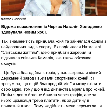
фото з мережі
Відома психологиня із Черкас Наталія Холоденко
здивувала новим хобі.
Так, знаменитість придбала коня та зайнялася одним з
найдорожчих видів спорту. Як поділилася Наталія зі
"Світським життям"
, ідею придбати жеребця їй
підкинула співачка Камалія, яка також обожнює
скакунів.
- Це була благодійна історія, у нас закривали кінний
державний завод і вбивали спортивних коней. Я
зрозуміла, що в цій благородній місії я можу втілити
свою мрію, тому що я від дитинства мріяла про коней.
Потім я довго його не бачила через графік, але за
нього щомісяця треба платити, як за дитину в
приватній школі. Тому жадібність мене перемогла і я