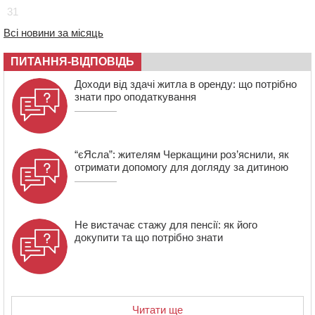
670 тис грн штрафу за незаконні зміни до договору
31
08:20
Обрано претендента на посаду директора
Всі новини за місяць
Мокрокалигірського психоневрологічного інтернату
07:23
Уманські міграційники видворили з країни грузина,
ПИТАННЯ-ВІДПОВІДЬ
який відсидів термін у колонії
Доходи від здачі житла в оренду: що потрібно
знати про оподаткування
“єЯсла”: жителям Черкащини роз’яснили, як
отримати допомогу для догляду за дитиною
Не вистачає стажу для пенсії: як його
докупити та що потрібно знати
Читати ще