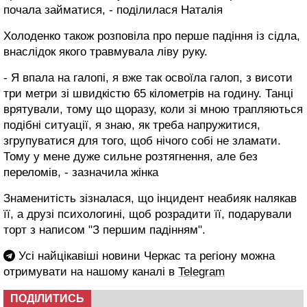
почала займатися, - поділилася Наталія
Холоденко також розповіла про перше падіння із сідла,
внаслідок якого травмувала ліву руку.
- Я впала на галопі, я вже так освоїла галоп, з висоти
три метри зі швидкістю 65 кілометрів на годину. Танці
врятували, тому що щоразу, коли зі мною трапляються
подібні ситуації, я знаю, як треба напружитися,
згрупуватися для того, щоб нічого собі не зламати.
Тому у мене дуже сильне розтягнення, але без
переломів, - зазначила жінка
Знаменитість зізналася, що інцидент неабияк налякав
її, а друзі психологині, щоб розрадити її, подарували
торт з написом "З першим падінням".
Усі найцікавіші новини Черкас та регіону можна
отримувати на нашому каналі в
Telegram
ПОДІЛИТИСЬ