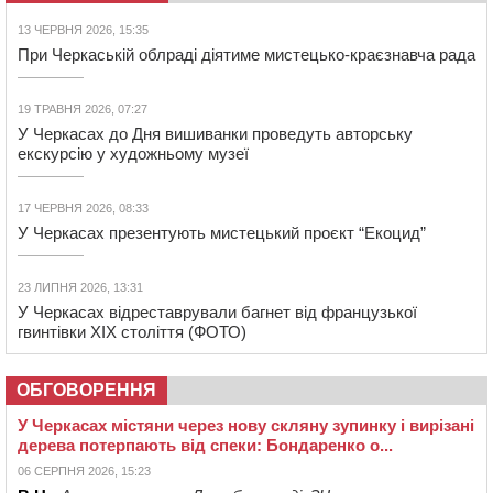
13 ЧЕРВНЯ 2026, 15:35
При Черкаській облраді діятиме мистецько-краєзнавча рада
19 ТРАВНЯ 2026, 07:27
У Черкасах до Дня вишиванки проведуть авторську
екскурсію у художньому музеї
17 ЧЕРВНЯ 2026, 08:33
У Черкасах презентують мистецький проєкт “Екоцид”
23 ЛИПНЯ 2026, 13:31
У Черкасах відреставрували багнет від французької
гвинтівки ХІХ століття (ФОТО)
ОБГОВОРЕННЯ
У Черкасах містяни через нову скляну зупинку і вирізані
дерева потерпають від спеки: Бондаренко о...
06 СЕРПНЯ 2026, 15:23