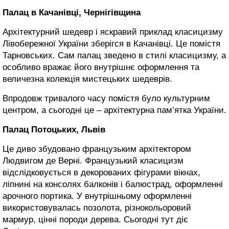
Палац в Качанівці, Чернігівщина
Архітектурний шедевр і яскравий приклад класицизму
Лівобережної України зберігся в Качанівці. Це помістя
Тарновських. Сам палац зведено в стилі класицизму, а
особливо вражає його внутрішнє оформлення та
величезна колекція мистецьких шедеврів.
Впродовж тривалого часу помістя було культурним
центром, а сьогодні це – архітектурна пам’ятка України.
Палац Потоцьких, Львів
Це диво збудовано французьким архітектором
Людвигом де Верні. Французький класицизм
відслідковується в декорованих фігурами вікнах,
ліпнині на консолях балконів і балюстрад, оформленні
арочного портика. У внутрішньому оформленні
використовувалась позолота, різнокольоровий
мармур, цінні породи дерева. Сьогодні тут діє