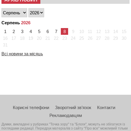
Серпень
2026
1
2
3
4
5
6
7
8
9
10
11
12
13
14
15
16
17
18
19
20
21
22
23
24
25
26
27
28
29
30
31
Всі новини за місяць
Корисні телефони
Зворотний зв’язок
Контакти
Рекламодавцям
Думки, викладені у рубриках "Точка зору" та "Блоги", можуть не збігатися із
поглядами редакції. Передрук матеріалів з сайту "Про все" можливий тільки