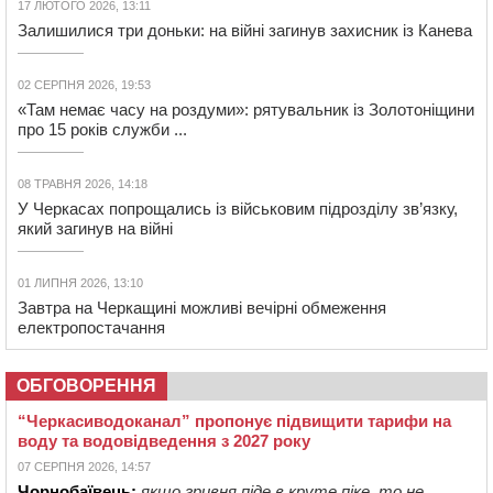
17 ЛЮТОГО 2026, 13:11
Залишилися три доньки: на війні загинув захисник із Канева
02 СЕРПНЯ 2026, 19:53
«Там немає часу на роздуми»: рятувальник із Золотоніщини
про 15 років служби ...
08 ТРАВНЯ 2026, 14:18
У Черкасах попрощались із військовим підрозділу зв’язку,
який загинув на війні
01 ЛИПНЯ 2026, 13:10
Завтра на Черкащині можливі вечірні обмеження
електропостачання
ОБГОВОРЕННЯ
“Черкасиводоканал” пропонує підвищити тарифи на
воду та водовідведення з 2027 року
07 СЕРПНЯ 2026, 14:57
Чорнобаївець:
якщо гривня піде в круте піке, то не