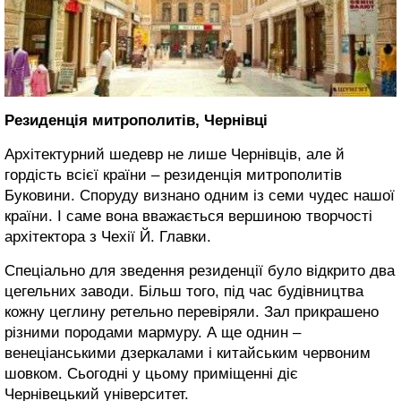
Резиденція митрополитів, Чернівці
Архітектурний шедевр не лише Чернівців, але й
гордість всієї країни – резиденція митрополитів
Буковини. Споруду визнано одним із семи чудес нашої
країни. І саме вона вважається вершиною творчості
архітектора з Чехії Й. Главки.
Спеціально для зведення резиденції було відкрито два
цегельних заводи. Більш того, під час будівництва
кожну цеглину ретельно перевіряли. Зал прикрашено
різними породами мармуру. А ще однин –
венеціанськими дзеркалами і китайським червоним
шовком. Сьогодні у цьому приміщенні діє
Чернівецький університет.