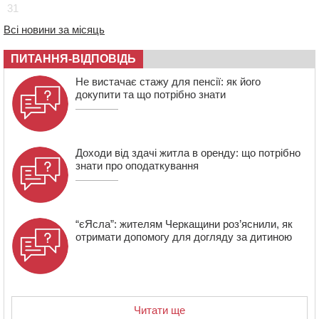
31
пропустивши інший кросовер
Всі новини за місяць
09:42
“Черкасиводоканал” пропонує підвищити
тарифи на воду та водовідведення з 2027 року
ПИТАННЯ-ВІДПОВІДЬ
09:08
Встановити гойдалки, карусель і закупити іграшки: у
Черкасах просять покращити умови в дитсадку
Не вистачає стажу для пенсії: як його
докупити та що потрібно знати
Доходи від здачі житла в оренду: що потрібно
знати про оподаткування
“єЯсла”: жителям Черкащини роз’яснили, як
отримати допомогу для догляду за дитиною
Читати ще