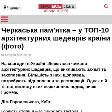
ПРО
ВСЕ
.ck.ua
Черкаси
08 серпня, 2026
Черкаська пам’ятка – у ТОП-10
архітектурних шедеврів країни
(фото)
01 ГРУДНЯ 2015, 08:38
На сьогодні в Україні збереглося чимало
архітектурних шедеврів, що викликають захват та
захоплення. Більшість з них, щоправда,
потребують відновлення та реставрації. Однак є й
ті, від вигляду яких перехоплює подих, пише
ГромЧе
.
Дім Городецького, Київ
Гордість столиці – будинок архітектора В.