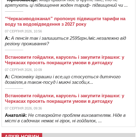
врятують ці підвищення жоден тариф- підвищений чи ...
“Черкасиводоканал” пропонує підвищити тарифи на
воду та водовідведення з 2027 року
07 СЕРПНЯ 2026, 10:56
А:
А пенсія так і залишиться 2595грн./міс.незалежно від
регіону проживання?
Встановити гойдалки, карусель і закупити іграшки: у
Черкасах просять покращити умови в дитсадку
07 СЕРПНЯ 2026, 10:09
А:
Споконвіку іграшки і все,що стосується дитячого
дозвілля,а також-посуд і миючі засоби,к...
Встановити гойдалки, карусель і закупити іграшки: у
Черкасах просять покращити умови в дитсадку
07 СЕРПНЯ 2026, 09:36
Анатолій:
Не створюйте проблем вихователям. Ніде в
місті в садочках немає ні гірок, ні гойдалок, ...
АРХІВ НОВИН