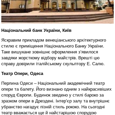
Національний банк України, Київ
Яскравим прикладом венеціанського архітектурного
стилю є приміщення Національного Банку України.
Таке вишукане зовнішнє оформлення з’явилося
завдяки жорсткому відбору майстрів. Врешті цю
справу довірили італійському скульптору Е. Салю.
Театр Опери, Одеса
Перлина Одеси – Національний академічний театр
опери та балету. Його визнано одним з найкрасивіших
споруд Європи. Будинок зведено у стилі бароко за
зразком опери в Дрездені. Інтер’єр залу та внутрішнє
убранство нагадує пізній стиль рококо. На сьогодні
театр вважається ще й найстарішою спорудою