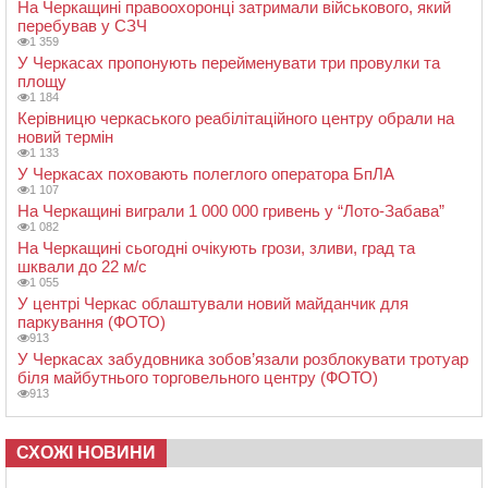
На Черкащині правоохоронці затримали військового, який
перебував у СЗЧ
1 359
У Черкасах пропонують перейменувати три провулки та
площу
1 184
Керівницю черкаського реабілітаційного центру обрали на
новий термін
1 133
У Черкасах поховають полеглого оператора БпЛА
1 107
На Черкащині виграли 1 000 000 гривень у “Лото-Забава”
1 082
На Черкащині сьогодні очікують грози, зливи, град та
шквали до 22 м/с
1 055
У центрі Черкас облаштували новий майданчик для
паркування (ФОТО)
913
У Черкасах забудовника зобов’язали розблокувати тротуар
біля майбутнього торговельного центру (ФОТО)
913
СХОЖІ НОВИНИ