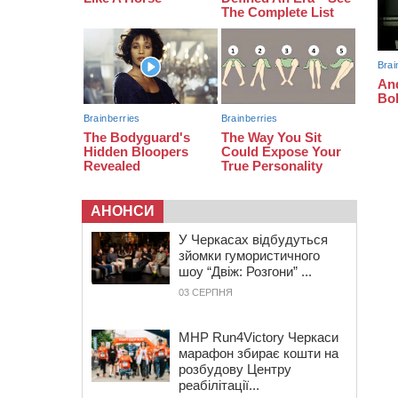
водовідведення з 2027 року
09:08
Встановити гойдалки, карусель і
закупити іграшки: у Черкасах
просять покращити умови в
дитсадку
АНОНСИ
У Черкасах відбудуться
зйомки гумористичного
шоу “Двіж: Розгони” ...
03 СЕРПНЯ
MHP Run4Victory Черкаси
марафон збирає кошти на
розбудову Центру
реабілітації...