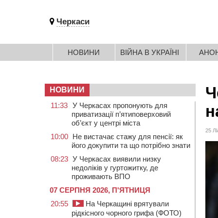
Черкаси
НОВИНИ
ВІЙНА В УКРАЇНІ
АНО
Ч
НОВИНИ
11:33
У Черкасах пропонують для
н
приватизації п’ятиповерховий
об’єкт у центрі міста
25 Л
10:00
Не вистачає стажу для пенсії: як
його докупити та що потрібно знати
08:23
У Черкасах виявили низку
недоліків у гуртожитку, де
проживають ВПО
07 СЕРПНЯ 2026, П'ЯТНИЦЯ
20:55
На Черкащині врятували
рідкісного чорного грифа (ФОТО)