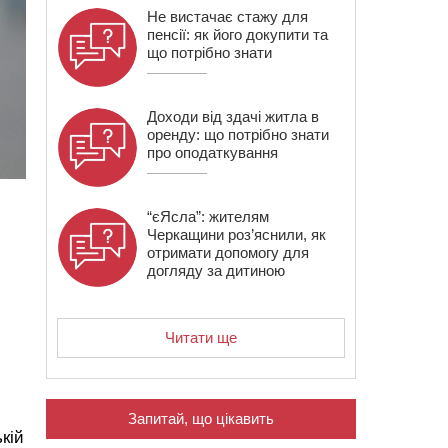
Не вистачає стажу для
пенсії: як його докупити та
що потрібно знати
Доходи від здачі житла в
оренду: що потрібно знати
про оподаткування
“єЯсла”: жителям
Черкащини роз’яснили, як
отримати допомогу для
догляду за дитиною
Читати ще
Запитай, що цікавить
кій