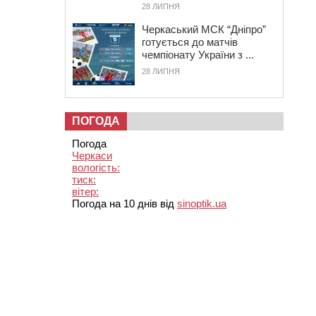
28 ЛИПНЯ
Черкаський МСК “Дніпро”
готується до матчів
чемпіонату України з ...
28 ЛИПНЯ
ПОГОДА
Погода
Черкаси
вологість:
тиск:
вітер:
Погода на 10 днів від
sinoptik.ua