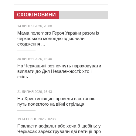
СХОЖІ НОВИНИ
14 ЛИПНЯ 2026, 20:00
Мама полеглого Героя України разом із
черкаською молоддю здійснили
сходження ...
30 ЛИПНЯ 2026, 16:40
На Черкащині розпочнуть нараховувати
виплати до Дня Незалежності: хто і
скіль...
21 ЛИПНЯ 2026, 16:43
На Христинівщині провели в останню
путь полеглого на війні стрільця
19 БЕРЕЗНЯ 2026, 16:38
Покласти асфальт або хоча б щебінь: у
Черкасах зареєстрували дві петиції про