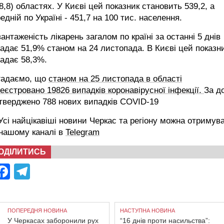
8,8) областях. У Києві цей показник становить 539,2, а
едній по Україні - 451,7 на 100 тис. населення.
антаженість лікарень загалом по країні за останні 5 днів
адає 51,9% станом на 24 листопада. В Києві цей показн
адає 58,3%.
гадаємо, що
станом на 25 листопада в області
еєстровано 19826 випадків коронавірусної інфекції.
За д
тверджено 788 нових випадків COVID-19
сі найцікавіші новини Черкас та регіону можна отримув
 нашому каналі в
Telegram
ОДІЛИТИСЬ
Facebook
Telegram
ПОПЕРЕДНЯ НОВИНА
НАСТУПНА НОВИНА
У Черкасах заборонили рух
“16 днів проти насильства”: