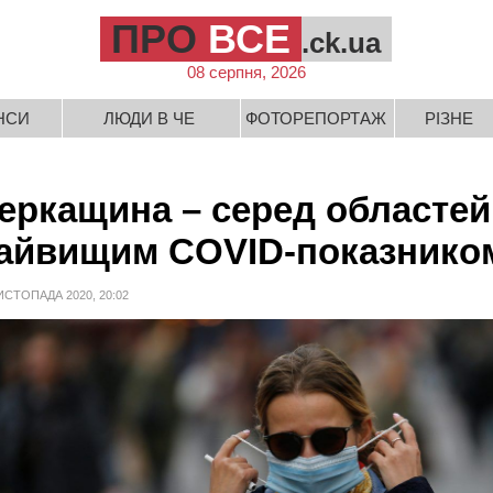
ПРО
ВСЕ
.ck.ua
08 серпня, 2026
НСИ
ЛЮДИ В ЧЕ
ФОТОРЕПОРТАЖ
РІЗНЕ
еркащина – серед областей
айвищим COVID-показнико
ИСТОПАДА 2020, 20:02