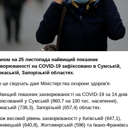
аном на 25 листопада найвищий показник
хворюваності на COVID-19 зафіксовано в Сумській,
каській, Запорізькій областях.
 це свідчать дані Міністерства охорони здоров'я.
вищий показник захворюваності на COVID-19 за 14 днів
іксований у Сумській (860,7 на 100 тис. населення),
каській (738,3), Запорізькій (657,4) областях.
ож високий рівень захворюваності у Київській (647,1),
нівецькій (640,8), Житомирській (596) та Івано-Франківсь