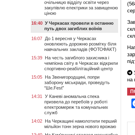
очільницю відділу освіти через
(56
закупівлю електрики за завищеною
сер
ціною
Зав
16:40
У Черкасах провели в останню
путь двох загиблих воїнів
скл
скл
16:07
До 1 вересня у Черкасах
оновлюють дорожню розмітку біля
На
навчальних закладів (ФОТОФАКТ)
зар
15:39
На честь загиблого захисника і
під
чемпіона світу в Черкасах відкрили
спортивно-реабілітаційний центр
У
15:05
На Звенигородщині, попри
на
заборону міськради, проведуть
“Ше.Fest”
П
14:31
У Каневі аномальна спека
призвела до перебоїв у роботі
електромереж та комунальних
служб
14:02
На Черкащині намолотили перший
мільйон тонн зерна нового врожаю
13:40
На Кам’янщині сталася масштабна