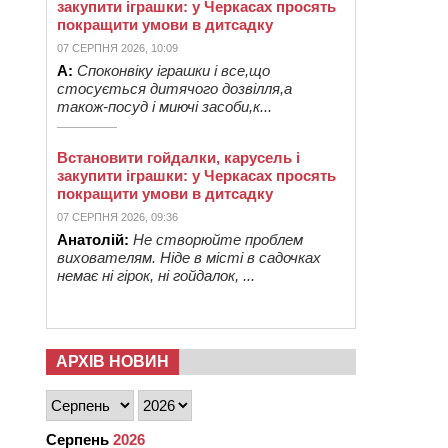
закупити іграшки: у Черкасах просять
покращити умови в дитсадку
07 СЕРПНЯ 2026, 10:09
А:
Споконвіку іграшки і все,що
стосується дитячого дозвілля,а
також-посуд і миючі засоби,к...
Встановити гойдалки, карусель і
закупити іграшки: у Черкасах просять
покращити умови в дитсадку
07 СЕРПНЯ 2026, 09:36
Анатолій:
Не створюйте проблем
вихователям. Ніде в місті в садочках
немає ні гірок, ні гойдалок, ...
АРХІВ НОВИН
Серпень
2026