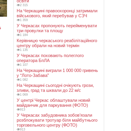
освіти
2 315
На Черкащині правоохоронці затримали
військового, який перебував у СЗЧ
1 359
У Черкасах пропонують перейменувати
три провулки та площу
1 184
Керівницю черкаського реабілітаційного
центру обрали на новий термін
1 135
У Черкасах поховають полеглого
оператора БпЛА
1 107
На Черкащині виграли 1 000 000 гривень
у “Лото-Забава”
1 082
На Черкащині сьогодні очікують грози,
зливи, град та шквали до 22 м/с
1 069
У центрі Черкас облаштували новий
майданчик для паркування (ФОТО)
913
У Черкасах забудовника зобов’язали
розблокувати тротуар біля майбутнього
торговельного центру (ФОТО)
913