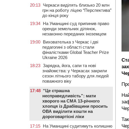
20:13
Черкаси виділять близько 20 млн
грн на роботу ліцею “Перспектива”
до кінця року
19:34
На Уманщині суд припинив право
оренди земельних ділянок,
незаконно переданих іноземцем
19:00
Вихователька з Черкас і дві
педагогині з області стали
фіналістками Global Teacher Prize
Ukraine 2026
Ст
18:23
Зарядка, йога, сапи та нові
за
знайомства: у Черкасах закрили
Чер
сезон літнього табору для людей
поважного віку
Про
17:48
“Це страшна
Най
несправедливість”: мати
хворого на СМА 13-річного
заф
хлопця із Драбівщини просить
Чер
ОВА виділити кошти на
дороговартісні ліки
Так
Чер
17:15
На Уманщині судитимуть колишню