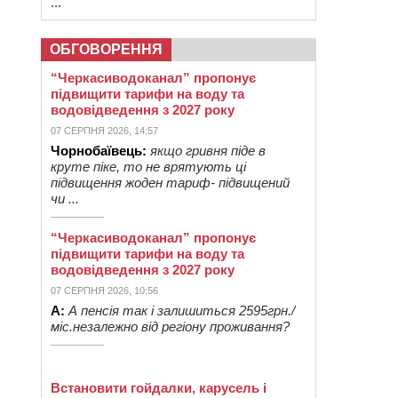
...
ОБГОВОРЕННЯ
“Черкасиводоканал” пропонує
підвищити тарифи на воду та
водовідведення з 2027 року
07 СЕРПНЯ 2026, 14:57
Чорнобаївець:
якщо гривня піде в
круте піке, то не врятують ці
підвищення жоден тариф- підвищений
чи ...
“Черкасиводоканал” пропонує
підвищити тарифи на воду та
водовідведення з 2027 року
07 СЕРПНЯ 2026, 10:56
А:
А пенсія так і залишиться 2595грн./
міс.незалежно від регіону проживання?
Встановити гойдалки, карусель і