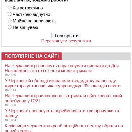
Катастрофічно
Частково відчутно
Майже не впливають
Не відчуваю
Переглянути результати
ПОПУЛЯРНЕ НА САЙТІ
На Черкащині розпочнуть нараховувати виплати до Дня
Незалежності: хто і скільки може отримати
2 455
У Черкаській облраді визначили кандидатку на посаду
директора установи, яка супроводжує 39 закладів освіти
2 314
На Черкащині правоохоронці затримали військового, який
перебував у СЗЧ
1 359
У Черкасах пропонують перейменувати три провулки та
площу
1 184
Керівницю черкаського реабілітаційного центру обрали на
новий термін