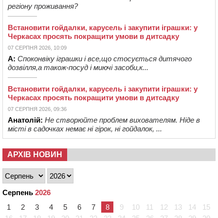
регіону проживання?
Встановити гойдалки, карусель і закупити іграшки: у
Черкасах просять покращити умови в дитсадку
07 СЕРПНЯ 2026, 10:09
А:
Споконвіку іграшки і все,що стосується дитячого
дозвілля,а також-посуд і миючі засоби,к...
Встановити гойдалки, карусель і закупити іграшки: у
Черкасах просять покращити умови в дитсадку
07 СЕРПНЯ 2026, 09:36
Анатолій:
Не створюйте проблем вихователям. Ніде в
місті в садочках немає ні гірок, ні гойдалок, ...
АРХІВ НОВИН
Серпень
2026
1
2
3
4
5
6
7
8
9
10
11
12
13
14
15