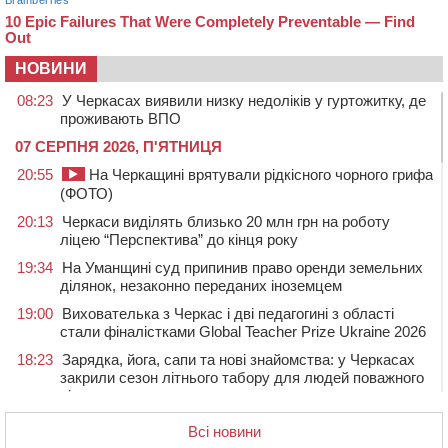
НОВИНИ
08:23
У Черкасах виявили низку недоліків у гуртожитку, де
проживають ВПО
07 СЕРПНЯ 2026, П'ЯТНИЦЯ
20:55
На Черкащині врятували рідкісного чорного грифа
(ФОТО)
20:13
Черкаси виділять близько 20 млн грн на роботу
ліцею “Перспектива” до кінця року
19:34
На Уманщині суд припинив право оренди земельних
ділянок, незаконно переданих іноземцем
19:00
Вихователька з Черкас і дві педагогині з області
стали фіналістками Global Teacher Prize Ukraine 2026
18:23
Зарядка, йога, сапи та нові знайомства: у Черкасах
закрили сезон літнього табору для людей поважного
віку
17:48
“Це страшна несправедливість”: мати хворого на
Всі новини
СМА 13-річного хлопця із Драбівщини просить