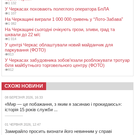
1 132
У Черкасах поховають полеглого оператора БпЛА
1 107
На Черкащині виграли 1 000 000 гривень у “Лото-Забава”
1 082
На Черкащині сьогодні очікують грози, зливи, град та
шквали до 22 м/с
1 014
У центрі Черкас облаштували новий майданчик для
паркування (ФОТО)
913
У Черкасах забудовника зобов’язали розблокувати тротуар
біля майбутнього торговельного центру (ФОТО)
912
СХОЖІ НОВИНИ
08 БЕРЕЗНЯ 2026, 16:33
«Мир — це побажання, з яким я засинаю і прокидаюсь»:
історія 15 років служби ...
01 ЧЕРВНЯ 2026, 12:47
Замирайло просить визнати його невинним у справі