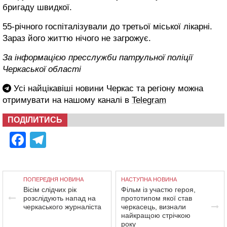
бригаду швидкої.
55-річного госпіталізували до третьої міської лікарні.
Зараз його життю нічого не загрожує.
За інформацією пресслужби патрульної поліції
Черкаської області
Усі найцікавіші новини Черкас та регіону можна
отримувати на нашому каналі в
Telegram
ПОДІЛИТИСЬ
Facebook
Telegram
ПОПЕРЕДНЯ НОВИНА
НАСТУПНА НОВИНА
Вісім слідчих рік
Фільм із участю героя,
розслідують напад на
прототипом якої став
черкаського журналіста
черкасець, визнали
найкращою стрічкою
року