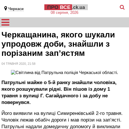
ПРО
ВСЕ
.ck.ua
Черкаси
08 серпня, 2026
Черкащанина, якого шукали
упродовж доби, знайшли з
порізаним зап’ястям
04 ТРАВНЯ 2020, 21:58
Патрульні майже о 5-й ранку знайшли чоловіка,
якого розшукували рідні. Він пішов із дому 1
травня з вулиці Г. Сагайдачного і за добу не
повернувся.
Його виявили на вулиці Симиренківській 2-го травня.
Чоловік лежав обабіч дороги і мав порізи на зап’ясті.
Патрульні надали домедичну допомогу й викликали