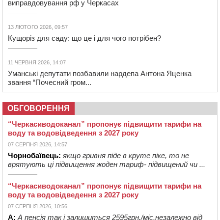
виправдовування рф у Черкасах
13 ЛЮТОГО 2026, 09:57
Кущоріз для саду: що це і для чого потрібен?
11 ЧЕРВНЯ 2026, 14:07
Уманські депутати позбавили нардепа Антона Яценка
звання “Почесний гром...
ОБГОВОРЕННЯ
“Черкасиводоканал” пропонує підвищити тарифи на
воду та водовідведення з 2027 року
07 СЕРПНЯ 2026, 14:57
Чорнобаївець:
якщо гривня піде в круте піке, то не
врятують ці підвищення жоден тариф- підвищений чи ...
“Черкасиводоканал” пропонує підвищити тарифи на
воду та водовідведення з 2027 року
07 СЕРПНЯ 2026, 10:56
А:
А пенсія так і залишиться 2595грн./міс.незалежно від