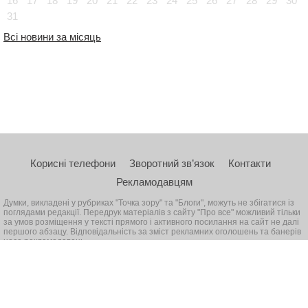
16
17
18
19
20
21
22
23
24
25
26
27
28
29
30
31
Всі новини за місяць
Корисні телефони
Зворотний зв’язок
Контакти
Рекламодавцям
Думки, викладені у рубриках "Точка зору" та "Блоги", можуть не збігатися із
поглядами редакції. Передрук матеріалів з сайту "Про все" можливий тільки
за умов розміщення у тексті прямого і активного посилання на сайт не далі
першого абзацу. Відповідальність за зміст рекламних оголошень та банерів
несе рекламодавець
© 2026, Всі права захищені