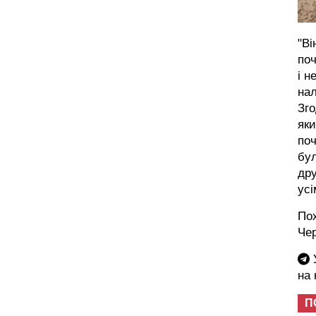
"Ві
поч
і н
нал
Зго
яки
поч
бул
дру
усі
Пох
Че
У
на
П