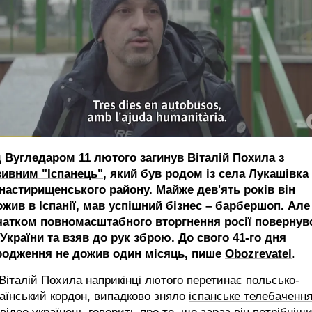
д Вугледаром 11 лютого загинув Віталій Похила з
зивним "Іспанець"
, який був родом із села Лукашівка
настирищенського району. Майже дев'ять років він
жив в Іспанії, мав успішний бізнес – барбершоп. Але
чатком повномасштабного вторгнення росії повернув
України та взяв до рук зброю. До свого 41-го дня
родження не дожив один місяць, пише
Оbozrevatel
.
Віталій Похила наприкінці лютого перетинає польсько-
аїнський кордон, випадково зняло
іспанське телебаченн