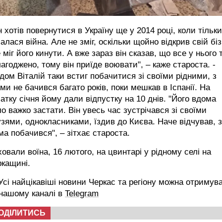
н хотів повернутися в Україну ще у 2014 році, коли тільки
алася війна. Але не зміг, оскільки щойно відкрив свій бі
е міг його кинути. А вже зараз він сказав, що все у нього 
агоджено, тому він приїде воювати", – каже староста. -
дом Віталій таки встиг побачитися зі своїми рідними, з
ми не бачився багато років, поки мешкав в Іспанії. На
атку січня йому дали відпустку на 10 днів. "Його вдома
о важко застати. Він увесь час зустрічався зі своїми
зями, однокласниками, їздив до Києва. Наче відчував, з
ма побачився", – зітхає староста.
овали воїна, 16 лютого, на цвинтарі у рідному селі на
ркащині.
сі найцікавіші новини Черкас та регіону можна отримув
 нашому каналі в
Telegram
ОДІЛИТИСЬ