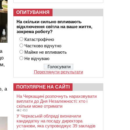
ОПИТУВАННЯ
На скільки сильно впливають
відключення світла на ваше життя,
зокрема роботу?
Катастрофічно
Частково відчутно
 а
Майже не впливають
до
Не відчуваю
ом,
Переглянути результати
з
ПОПУЛЯРНЕ НА САЙТІ
, а
На Черкащині розпочнуть нараховувати
виплати до Дня Незалежності: хто і
скільки може отримати
2 450
У Черкаській облраді визначили
кандидатку на посаду директора
установи, яка супроводжує 39 закладів