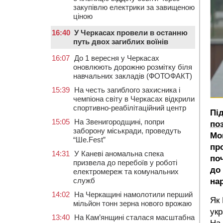
закупівлю електрики за завищеною
ціною
16:40
У Черкасах провели в останню
путь двох загиблих воїнів
16:07
До 1 вересня у Черкасах
оновлюють дорожню розмітку біля
навчальних закладів (ФОТОФАКТ)
15:39
На честь загиблого захисника і
чемпіона світу в Черкасах відкрили
спортивно-реабілітаційний центр
Пі
15:05
На Звенигородщині, попри
по
заборону міськради, проведуть
Мо
“Ше.Fest”
про
14:31
У Каневі аномальна спека
по
призвела до перебоїв у роботі
до 
електромереж та комунальних
служб
на
14:02
На Черкащині намолотили перший
Як 
мільйон тонн зерна нового врожаю
укр
13:40
На Кам’янщині сталася масштабна