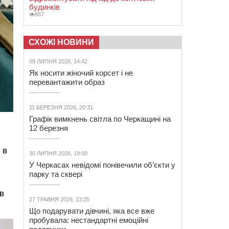
будинків
887
СХОЖІ НОВИНИ
09 ЛИПНЯ 2026, 14:42
Як носити жіночий корсет і не
перевантажити образ
11 БЕРЕЗНЯ 2026, 20:31
Графік вимкнень світла по Черкащині на
12 березня
 в
30 ЛИПНЯ 2026, 19:00
У Черкасах невідомі понівечили об’єкти у
парку та сквері
в
27 ТРАВНЯ 2026, 13:25
Що подарувати дівчині, яка все вже
пробувала: нестандартні емоційні