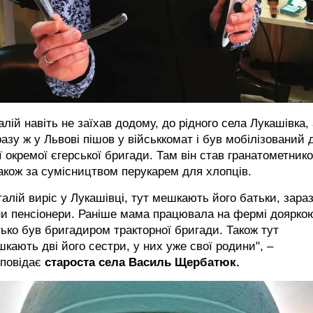
алій навіть не заїхав додому, до рідного села Лукашівка,
азу ж у Львові пішов у військкомат і був мобілізований 
ї окремої єгерської бригади. Там він став гранатометник
акож за сумісництвом перукарем для хлопців.
талій виріс у Лукашівці, тут мешкають його батьки, зара
и пенсіонери. Раніше мама працювала на фермі дояркою
ько був бригадиром тракторної бригади. Також тут
кають дві його сестри, у них уже свої родини", –
зповідає
староста села Василь Щербатюк.