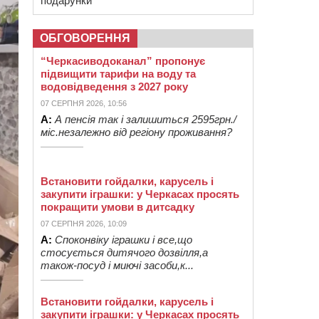
подарунки
ОБГОВОРЕННЯ
“Черкасиводоканал” пропонує
підвищити тарифи на воду та
водовідведення з 2027 року
07 СЕРПНЯ 2026, 10:56
А:
А пенсія так і залишиться 2595грн./
міс.незалежно від регіону проживання?
Встановити гойдалки, карусель і
закупити іграшки: у Черкасах просять
покращити умови в дитсадку
07 СЕРПНЯ 2026, 10:09
А:
Споконвіку іграшки і все,що
стосується дитячого дозвілля,а
також-посуд і миючі засоби,к...
Встановити гойдалки, карусель і
закупити іграшки: у Черкасах просять