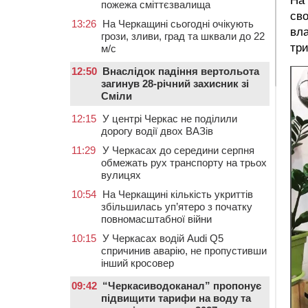
На 
пожежа сміттєзвалища
сво
13:26
На Черкащині сьогодні очікують
вла
грози, зливи, град та шквали до 22
три
м/с
12:50
Внаслідок падіння вертольота
загинув 28-річний захисник зі
Сміли
12:15
У центрі Черкас не поділили
дорогу водії двох ВАЗів
11:29
У Черкасах до середини серпня
обмежать рух транспорту на трьох
вулицях
10:54
На Черкащині кількість укриттів
збільшилась уп’ятеро з початку
повномасштабної війни
10:15
У Черкасах водій Audi Q5
спричинив аварію, не пропустивши
інший кросовер
09:42
“Черкасиводоканал” пропонує
підвищити тарифи на воду та