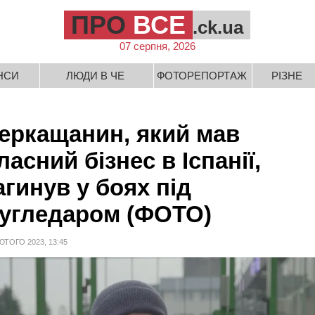
ПРО
ВСЕ
.ck.ua
07 серпня, 2026
НСИ
ЛЮДИ В ЧЕ
ФОТОРЕПОРТАЖ
РІЗНЕ
еркащанин, який мав
ласний бізнес в Іспанії,
агинув у боях під
угледаром (ФОТО)
ЮТОГО 2023, 13:45