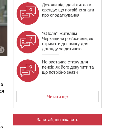
Доходи від здачі житла в
оренду: що потрібно знати
про оподаткування
“єЯсла”: жителям
Черкащини роз’яснили, як
отримати допомогу для
догляду за дитиною
Не вистачає стажу для
пенсії: як його докупити та
що потрібно знати
 з
ся
Читати ще
Запитай, що цікавить
я
.