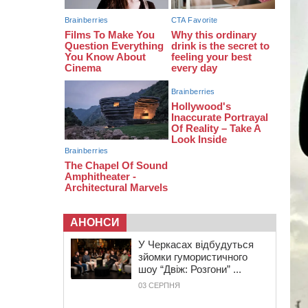
19:24
У Черкасах водійка протаранила
Duster, коли здавала назад
18:50
На Черкащині з початку року
зросла кількість постраждалих від
укусів тварин
АНОНСИ
У Черкасах відбудуться
зйомки гумористичного
шоу “Двіж: Розгони” ...
03 СЕРПНЯ