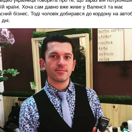
відео українець говорить про те, що зараз він потрібніш
їй країні. Хоча сам давно вже живе у Валенсії та має
сний бізнес. Тоді чоловік добирався до кордону на авто
 дні.