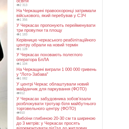
освіти
2 313
На Черкащині правоохоронці затримали
військового, який перебував у СЗЧ
1 356
У Черкасах пропонують перейменувати
три провулки та площу
1 183
Керівницю черкаського реабілітаційного
центру обрали на новий термін
1 128
У Черкасах поховають полеглого
оператора БпЛА
1 104
На Черкащині виграли 1 000 000 гривень
у “Лото-Забава”
1 082
У центрі Черкас облаштували новий
майданчик для паркування (ФОТО)
912
У Черкасах забудовника зобов’язали
розблокувати тротуар біля майбутнього
торговельного центру (ФОТО)
910
Вибоїни глибиною 20-30 см та шириною
до 3 метрів: у Черкасах просять
відремонтувати під’їзд до житлових