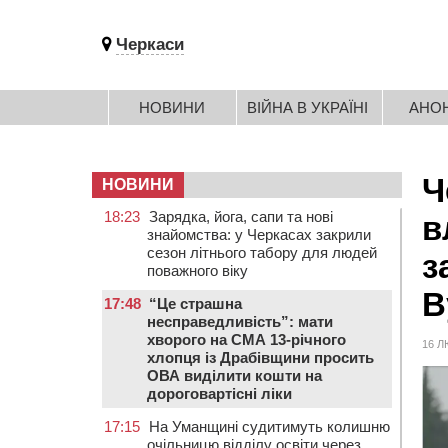
Черкаси
НОВИНИ
ВІЙНА В УКРАЇНІ
АНО
Ч
НОВИНИ
18:23
Зарядка, йога, сапи та нові
в
знайомства: у Черкасах закрили
сезон літнього табору для людей
з
поважного віку
В
17:48
“Це страшна
несправедливість”: мати
хворого на СМА 13-річного
16 Л
хлопця із Драбівщини просить
ОВА виділити кошти на
дороговартісні ліки
17:15
На Уманщині судитимуть колишню
очільницю відділу освіти через