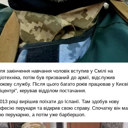
ля закінчення навчання чоловік вступив у Смілі на
іотехніка, потім був призваний до армії, відслужив
окову службу. Після цього багато років працював у Києві
іцентрі", керував відділом постачання.
013 році вирішив поїхати до Іспанії. Там здобув нову
фесію перукаря та відкрив свою справу. Спочатку він ма
ю перукарню, а потім уже барбершоп.