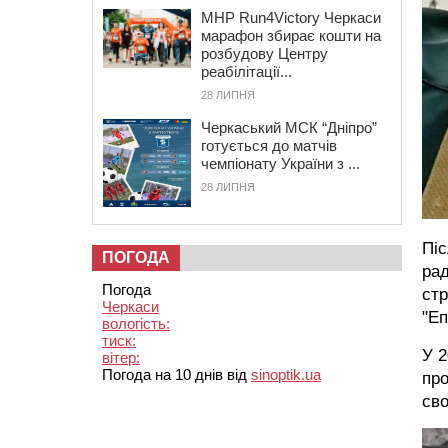
MHP Run4Victory Черкаси
марафон збирає кошти на
розбудову Центру
реабілітації...
28 ЛИПНЯ
Черкаський МСК “Дніпро”
готується до матчів
чемпіонату України з ...
28 ЛИПНЯ
Піс
ПОГОДА
рад
Погода
стр
Черкаси
"Еп
вологість:
тиск:
У 2
вітер:
Погода на 10 днів від
sinoptik.ua
про
сво