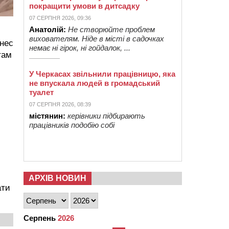
покращити умови в дитсадку
07 СЕРПНЯ 2026, 09:36
Анатолій:
Не створюйте проблем
вихователям. Ніде в місті в садочках
знес
немає ні гірок, ні гойдалок, ...
там
У Черкасах звільнили працівницю, яка
не впускала людей в громадський
туалет
07 СЕРПНЯ 2026, 08:39
містянин:
керівники підбирають
працівників подобію собі
АРХІВ НОВИН
ати
Серпень
2026