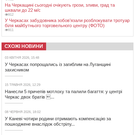
На Черкащині сьогодні очікують грози, зливи, град та
шквали до 22 м/с
912
У Черкасах забудовника зобов’язали розблокувати тротуар
біля майбутнього торговельного центру (ФОТО)
911
СХОЖІ НОВИНИ
03 КВІТНЯ 2026, 15:48
У Черкасах попрощались із загиблим на Луганщині
захисником
15 ТРАВНЯ 2026, 12:29
Нанесли 5 причепів мотлоху та палили багаття: у центрі
Черкас двох братів ...
08 ЧЕРВНЯ 2026, 18:02
У Каневі чотири родини отримають компенсацію за
пошкоджене внаслідок обстрілу...