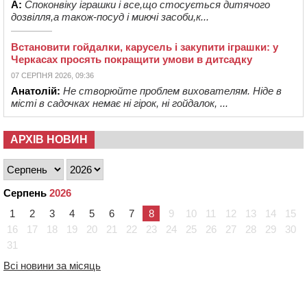
А:
Споконвіку іграшки і все,що стосується дитячого
дозвілля,а також-посуд і миючі засоби,к...
Встановити гойдалки, карусель і закупити іграшки: у
Черкасах просять покращити умови в дитсадку
07 СЕРПНЯ 2026, 09:36
Анатолій:
Не створюйте проблем вихователям. Ніде в
місті в садочках немає ні гірок, ні гойдалок, ...
АРХІВ НОВИН
Серпень
2026
1
2
3
4
5
6
7
8
9
10
11
12
13
14
15
16
17
18
19
20
21
22
23
24
25
26
27
28
29
30
31
Всі новини за місяць