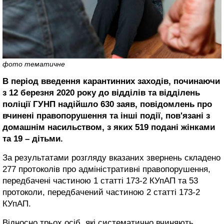
фото тематичне
В період введення карантинних заходів, починаючи
з 12 березня 2020 року до відділів та відділень
поліції ГУНП надійшло 630 заяв, повідомлень про
вчинені правопорушення та інші події, пов'язані з
домашнім насильством, з яких 519 подані жінками
та 19 – дітьми.
За результатами розгляду вказаних звернень складено
277 протоколів про адміністративні правопорушення,
передбачені частиною 1 статті 173-2 КУпАП та 53
протоколи, передбачений частиною 2 статті 173-2
КУпАП.
Відносно трьох осіб, які систематично вчиняють