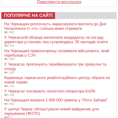
Переглянути результати
ПОПУЛЯРНЕ НА САЙТІ
На Черкащині розпочнуть нараховувати виплати до Дня
Незалежності: хто і скільки може отримати
2 452
У Черкаській облраді визначили кандидатку на посаду
директора установи, яка супроводжує 39 закладів освіти
2 314
На Черкащині правоохоронці затримали військового, який
перебував у СЗЧ
1 359
У Черкасах пропонують перейменувати три провулки та
площу
1 183
Керівницю черкаського реабілітаційного центру обрали на
новий термін
1 131
У Черкасах поховають полеглого оператора БпЛА
1 106
На Черкащині виграли 1 000 000 гривень у “Лото-Забава”
1 082
У центрі Черкас облаштували новий майданчик для
паркування (ФОТО)
912