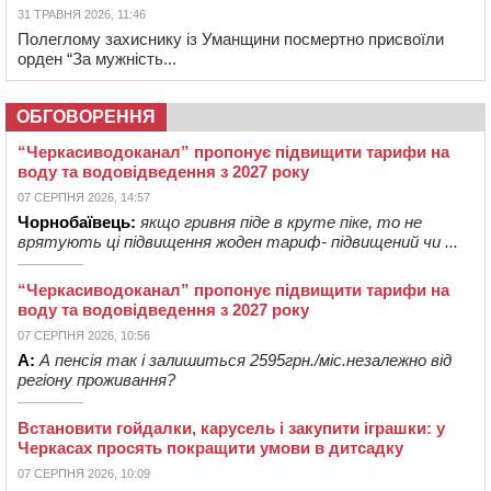
31 ТРАВНЯ 2026, 11:46
Полеглому захиснику із Уманщини посмертно присвоїли
орден “За мужність...
ОБГОВОРЕННЯ
“Черкасиводоканал” пропонує підвищити тарифи на
воду та водовідведення з 2027 року
07 СЕРПНЯ 2026, 14:57
Чорнобаївець:
якщо гривня піде в круте піке, то не
врятують ці підвищення жоден тариф- підвищений чи ...
“Черкасиводоканал” пропонує підвищити тарифи на
воду та водовідведення з 2027 року
07 СЕРПНЯ 2026, 10:56
А:
А пенсія так і залишиться 2595грн./міс.незалежно від
регіону проживання?
Встановити гойдалки, карусель і закупити іграшки: у
Черкасах просять покращити умови в дитсадку
07 СЕРПНЯ 2026, 10:09