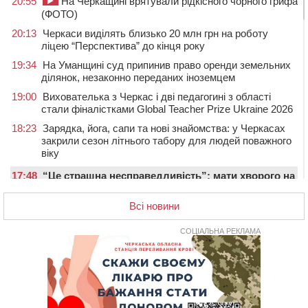
20:55
На Черкащині врятували рідкісного чорного грифа
(ФОТО)
20:13
Черкаси виділять близько 20 млн грн на роботу
ліцею “Перспектива” до кінця року
19:34
На Уманщині суд припинив право оренди земельних
ділянок, незаконно переданих іноземцем
19:00
Вихователька з Черкас і дві педагогині з області
стали фіналістками Global Teacher Prize Ukraine 2026
18:23
Зарядка, йога, сапи та нові знайомства: у Черкасах
закрили сезон літнього табору для людей поважного
віку
17:48
“Це страшна несправедливість”: мати хворого на
СМА 13-річного хлопця із Драбівщини просить
ОВА виділити кошти на дороговартісні ліки
Всі новини
17:15
На Уманщині судитимуть колишню очільницю відділу
СОЦІАЛЬНА РЕКЛАМА
освіти через закупівлю електрики за завищеною
ціною
16:40
У Черкасах провели в останню путь двох
загиблих воїнів
16:07
До 1 вересня у Черкасах оновлюють дорожню