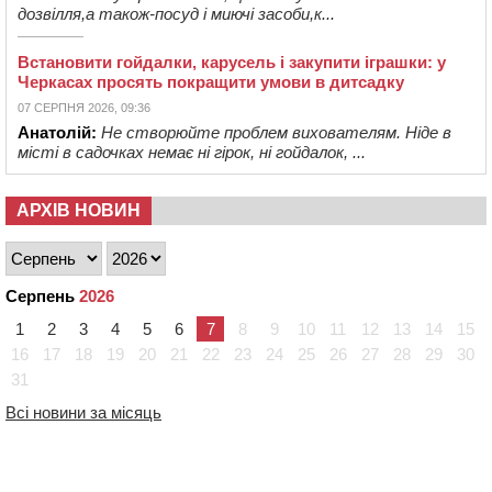
дозвілля,а також-посуд і миючі засоби,к...
Встановити гойдалки, карусель і закупити іграшки: у
Черкасах просять покращити умови в дитсадку
07 СЕРПНЯ 2026, 09:36
Анатолій:
Не створюйте проблем вихователям. Ніде в
місті в садочках немає ні гірок, ні гойдалок, ...
АРХІВ НОВИН
Серпень
2026
1
2
3
4
5
6
7
8
9
10
11
12
13
14
15
16
17
18
19
20
21
22
23
24
25
26
27
28
29
30
31
Всі новини за місяць