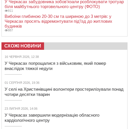
У Черкасах забудовника зобов’язали розблокувати тротуар
біля майбутнього торговельного центру (ФОТО)
911
Вибоїни глибиною 20-30 см та шириною до 3 метрів: у
Черкасах просять відремонтувати під’їзд до житлових
будинків
887
СХОЖІ НОВИНИ
16 ЧЕРВНЯ 2026, 12:38
У Черкасах попрощалися з військовим, який помер
внаслідок тяжкої недуги
01 СЕРПНЯ 2026, 19:36
У селі на Христинівщині волонтери простерилізували понад
чотири десятки тварин
23 ЛИПНЯ 2026, 14:06
У Черкасах завершили модернізацію обласного
кардіологічного центру