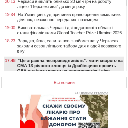
20:13
Черкаси виділять близько 20 млн грн на роботу
ліцею “Перспектива” до кінця року
19:34
На Уманщині суд припинив право оренди земельних
ділянок, незаконно переданих іноземцем
19:00
Вихователька з Черкас і дві педагогині з області
стали фіналістками Global Teacher Prize Ukraine 2026
18:23
Зарядка, йога, сапи та нові знайомства: у Черкасах
закрили сезон літнього табору для людей поважного
віку
17:48
“Це страшна несправедливість”: мати хворого на
СМА 13-річного хлопця із Драбівщини просить
ОВА виділити кошти на дороговартісні ліки
17:15
На Уманщині судитимуть колишню очільницю відділу
Всі новини
освіти через закупівлю електрики за завищеною
ціною
СОЦІАЛЬНА РЕКЛАМА
16:40
У Черкасах провели в останню путь двох
загиблих воїнів
16:07
До 1 вересня у Черкасах оновлюють дорожню
розмітку біля навчальних закладів (ФОТОФАКТ)
15:39
На честь загиблого захисника і чемпіона світу в