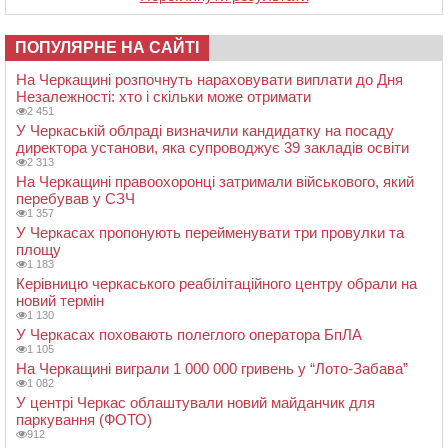
ПОПУЛЯРНЕ НА САЙТІ
На Черкащині розпочнуть нараховувати виплати до Дня
Незалежності: хто і скільки може отримати
2 451
У Черкаській облраді визначили кандидатку на посаду
директора установи, яка супроводжує 39 закладів освіти
2 313
На Черкащині правоохоронці затримали військового, який
перебував у СЗЧ
1 357
У Черкасах пропонують перейменувати три провулки та
площу
1 183
Керівницю черкаського реабілітаційного центру обрали на
новий термін
1 130
У Черкасах поховають полеглого оператора БпЛА
1 105
На Черкащині виграли 1 000 000 гривень у “Лото-Забава”
1 082
У центрі Черкас облаштували новий майданчик для
паркування (ФОТО)
912