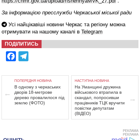
https://chmr.gov.ua/upload/rishennyaMVK_27.pdf
.
За інформацією пресслужби Черкаської міської ради
Усі найцікавіші новини Черкас та регіону можна
отримувати на нашому каналі в
Telegram
ПОДІЛИТИСЬ
Facebook
Telegram
ПОПЕРЕДНЯ НОВИНА
НАСТУПНА НОВИНА
В одному з черкаських
На Уманщині дружина
дворів 18-метрове
військового втрапила в
дерево провалилося під
скандал, попросивши
землю (ФОТО)
працівників ТЦК вручити
повістки депутатам
(ВІДЕО)
РЕКЛАМА
РЕКЛАМА