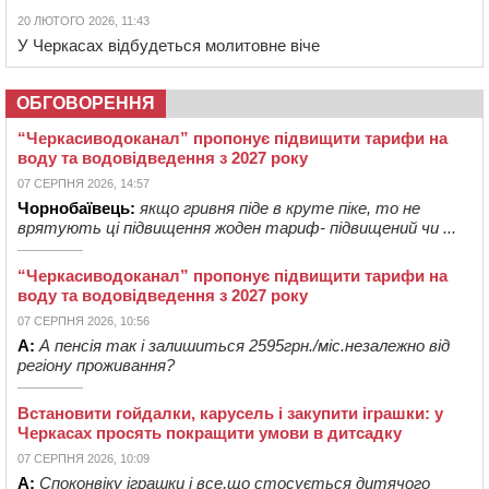
20 ЛЮТОГО 2026, 11:43
У Черкасах відбудеться молитовне віче
ОБГОВОРЕННЯ
“Черкасиводоканал” пропонує підвищити тарифи на
воду та водовідведення з 2027 року
07 СЕРПНЯ 2026, 14:57
Чорнобаївець:
якщо гривня піде в круте піке, то не
врятують ці підвищення жоден тариф- підвищений чи ...
“Черкасиводоканал” пропонує підвищити тарифи на
воду та водовідведення з 2027 року
07 СЕРПНЯ 2026, 10:56
А:
А пенсія так і залишиться 2595грн./міс.незалежно від
регіону проживання?
Встановити гойдалки, карусель і закупити іграшки: у
Черкасах просять покращити умови в дитсадку
07 СЕРПНЯ 2026, 10:09
А:
Споконвіку іграшки і все,що стосується дитячого