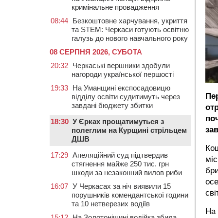
кримінальне провадження
08:44
Безкоштовне харчування, укриття
та STEM: Черкаси готують освітню
галузь до нового навчального року
08 СЕРПНЯ 2026, СУБОТА
20:32
Черкаські вершники здобули
нагороди української першості
19:33
На Уманщині експосадовицю
Пе
відділу освіти судитимуть через
завдані бюджету збитки
от
по
18:30
У Єрках прощатимуться з
за
полеглим на Курщині стрільцем
ДШВ
Кош
17:29
Апеляційний суд підтвердив
міс
стягнення майже 250 тис. грн
бр
шкоди за незаконний вилов риби
осе
16:07
У Черкасах за ніч виявили 15
сві
порушників комендантської години
та 10 нетверезих водіїв
На 
15:12
На Золотоніщині водійка збила