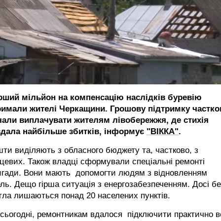
рший мільйон на компенсацію наслідків буревію
римали жителі Черкащини. Грошову підтримку частко
чали виплачувати жителям лівобережжя, де стихія
вдала найбільше збитків, інформує
"ВІККА"
.
ти виділяють з обласного бюджету та, частково, з
цевих. Також владці сформували спеціальні ремонті
игади. Вони мають допомогти людям з відновленням
ль. Дещо гірша ситуація з енергозабезпеченням. Досі бе
тла лишаються понад 20 населених пунктів.
сьогодні, ремонтникам вдалося підключити практично в