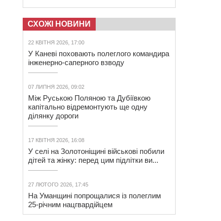
СХОЖІ НОВИНИ
22 КВІТНЯ 2026, 17:00
У Каневі поховають полеглого командира
інженерно-саперного взводу
07 ЛИПНЯ 2026, 09:02
Між Руською Поляною та Дубіївкою
капітально відремонтують ще одну
ділянку дороги
17 КВІТНЯ 2026, 16:08
У селі на Золотоніщині військові побили
дітей та жінку: перед цим підлітки ви...
27 ЛЮТОГО 2026, 17:45
На Уманщині попрощалися із полеглим
25-річним нацгвардійцем