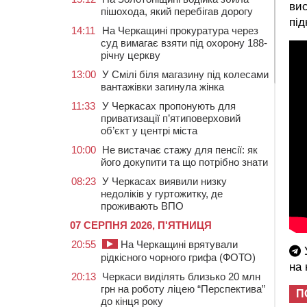
вис
пішохода, який перебігав дорогу
під
14:11
На Черкащині прокуратура через
суд вимагає взяти під охорону 188-
річну церкву
13:00
У Смілі біля магазину під колесами
вантажівки загинула жінка
11:33
У Черкасах пропонують для
приватизації п’ятиповерховий
об’єкт у центрі міста
10:00
Не вистачає стажу для пенсії: як
його докупити та що потрібно знати
08:23
У Черкасах виявили низку
недоліків у гуртожитку, де
проживають ВПО
07 СЕРПНЯ 2026, П'ЯТНИЦЯ
20:55
На Черкащині врятували
У
рідкісного чорного грифа (ФОТО)
на
20:13
Черкаси виділять близько 20 млн
грн на роботу ліцею “Перспектива”
П
до кінця року