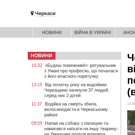
Черкаси
НОВИНИ
ВІЙНА В УКРАЇНІ
АНО
Ч
НОВИНИ
15:32
«Будеш пожежним!»: рятувальник
в
з Умані про професію, що почалася
з його власного порятунку
п
13:15
Від початку року на водоймах
(
Черкащини загинули 37 людей,
серед них 2 дітей
11:37
Водійка на смерть збила
13 Л
велосипедиста в Черкаському
районі
09:59
Напав на собаку з палицею та
намагався наїхати на іншу тварину:
на Уманщині поліція відкрила