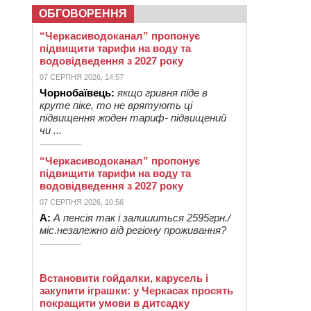
ОБГОВОРЕННЯ
“Черкасиводоканал” пропонує
підвищити тарифи на воду та
водовідведення з 2027 року
07 СЕРПНЯ 2026, 14:57
Чорнобаївець:
якщо гривня піде в
круте піке, то не врятують ці
підвищення жоден тариф- підвищений
чи ...
“Черкасиводоканал” пропонує
підвищити тарифи на воду та
водовідведення з 2027 року
07 СЕРПНЯ 2026, 10:56
А:
А пенсія так і залишиться 2595грн./
міс.незалежно від регіону проживання?
Встановити гойдалки, карусель і
закупити іграшки: у Черкасах просять
покращити умови в дитсадку