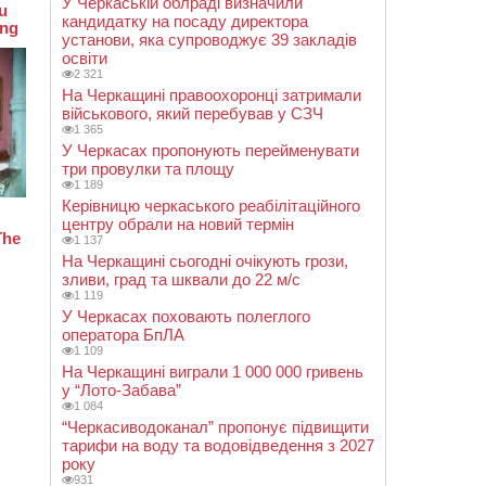
У Черкаській облраді визначили
кандидатку на посаду директора
установи, яка супроводжує 39 закладів
освіти
2 321
На Черкащині правоохоронці затримали
військового, який перебував у СЗЧ
1 365
У Черкасах пропонують перейменувати
три провулки та площу
1 189
Керівницю черкаського реабілітаційного
центру обрали на новий термін
1 137
На Черкащині сьогодні очікують грози,
зливи, град та шквали до 22 м/с
1 119
У Черкасах поховають полеглого
оператора БпЛА
1 109
На Черкащині виграли 1 000 000 гривень
у “Лото-Забава”
1 084
“Черкасиводоканал” пропонує підвищити
тарифи на воду та водовідведення з 2027
року
931