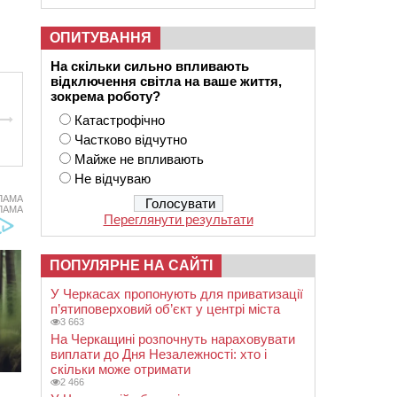
ОПИТУВАННЯ
На скільки сильно впливають
відключення світла на ваше життя,
зокрема роботу?
Катастрофічно
Частково відчутно
Майже не впливають
Не відчуваю
ЛАМА
ЛАМА
Переглянути результати
ПОПУЛЯРНЕ НА САЙТІ
У Черкасах пропонують для приватизації
п’ятиповерховий об’єкт у центрі міста
3 663
На Черкащині розпочнуть нараховувати
виплати до Дня Незалежності: хто і
скільки може отримати
2 466