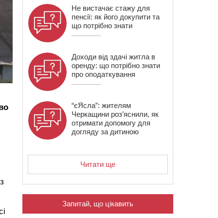
Не вистачає стажу для
пенсії: як його докупити та
що потрібно знати
Доходи від здачі житла в
оренду: що потрібно знати
про оподаткування
“єЯсла”: жителям
во
Черкащини роз’яснили, як
отримати допомогу для
догляду за дитиною
Читати ще
з
Запитай, що цікавить
сі