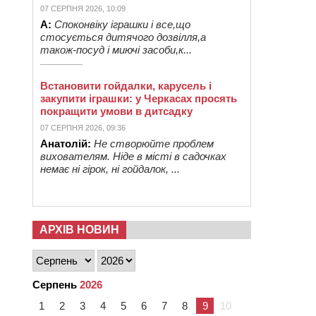
07 СЕРПНЯ 2026, 10:09
А:
Споконвіку іграшки і все,що
стосується дитячого дозвілля,а
також-посуд і миючі засоби,к...
Встановити гойдалки, карусель і
закупити іграшки: у Черкасах просять
покращити умови в дитсадку
07 СЕРПНЯ 2026, 09:36
Анатолій:
Не створюйте проблем
вихователям. Ніде в місті в садочках
немає ні гірок, ні гойдалок, ...
АРХІВ НОВИН
Серпень
2026
1
2
3
4
5
6
7
8
9
10