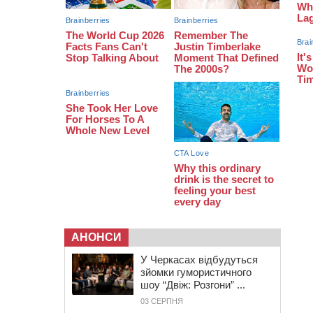
16:40
У Черкасах провели в останню
путь двох загиблих воїнів
16:07
До 1 вересня у Черкасах
оновлюють дорожню розмітку біля
навчальних закладів (ФОТОФАКТ)
АНОНСИ
У Черкасах відбудуться
зйомки гумористичного
шоу “Двіж: Розгони” ...
03 СЕРПНЯ