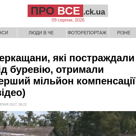
ПРО
ВСЕ
.ck.ua
09 серпня, 2026
НСИ
ЛЮДИ В ЧЕ
ФОТОРЕПОРТАЖ
РІЗНЕ
еркащани, які постраждали
ід буревію, отримали
ерший мільйон компенсації
відео)
ИПНЯ 2017, 09:22