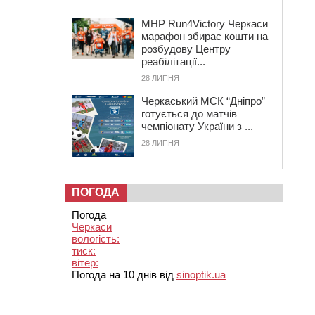
MHP Run4Victory Черкаси
марафон збирає кошти на
розбудову Центру
реабілітації...
28 ЛИПНЯ
Черкаський МСК “Дніпро”
готується до матчів
чемпіонату України з ...
28 ЛИПНЯ
ПОГОДА
Погода
Черкаси
вологість:
тиск:
вітер:
Погода на 10 днів від
sinoptik.ua