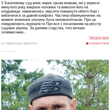
У Багачевому суд виніс вирок трьом юнакам, які у вересні
минулого року викрали чоловіка та вивезли його на
кладовище, намагаючись змусити повернути нібито борг і
вибачитися за давній конфлікт. Частина обвинувачених на
момент вчинення злочину була неповнолітньою. Про це
повідомляють журналісти Про все з посиланням на реєстр
судових рішень. За даними слідства, того вечора
зловмисники...
Читати далі
05 ТРАВНЯ 2026, ВІВТОРОК
0 КОМЕНТАРІВ