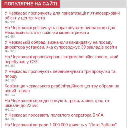
ПОПУЛЯРНЕ НА САЙТІ
У Черкасах пропонують для приватизації п’ятиповерховий
об’єкт у центрі міста
2 991
На Черкащині розпочнуть нараховувати виплати до Дня
Незалежності: хто і скільки може отримати
2 464
У Черкаській облраді визначили кандидатку на посаду
директора установи, яка супроводжує 39 закладів освіти
2 320
На Черкащині правоохоронці затримали військового, який
перебував у СЗЧ
1 362
У Черкасах пропонують перейменувати три провулки та
площу
1 188
Керівницю черкаського реабілітаційного центру обрали на
новий термін
1 137
На Черкащині сьогодні очікують грози, зливи, град та
шквали до 22 м/с
1 114
У Черкасах поховають полеглого оператора БпЛА
1 108
На Черкащині виграли 1 000 000 гривень у “Лото-Забава”