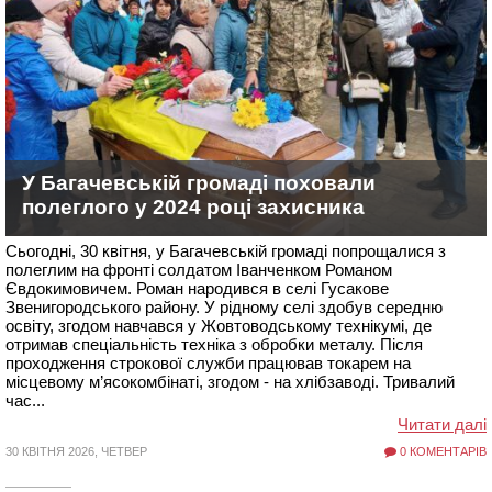
У Багачевській громаді поховали
полеглого у 2024 році захисника
Сьогодні, 30 квітня, у Багачевській громаді попрощалися з
полеглим на фронті солдатом Іванченком Романом
Євдокимовичем. Роман народився в селі Гусакове
Звенигородського району. У рідному селі здобув середню
освіту, згодом навчався у Жовтоводському технікумі, де
отримав спеціальність техніка з обробки металу. Після
проходження строкової служби працював токарем на
місцевому м’ясокомбінаті, згодом - на хлібзаводі. Тривалий
час...
Читати далі
30 КВІТНЯ 2026, ЧЕТВЕР
0 КОМЕНТАРІВ