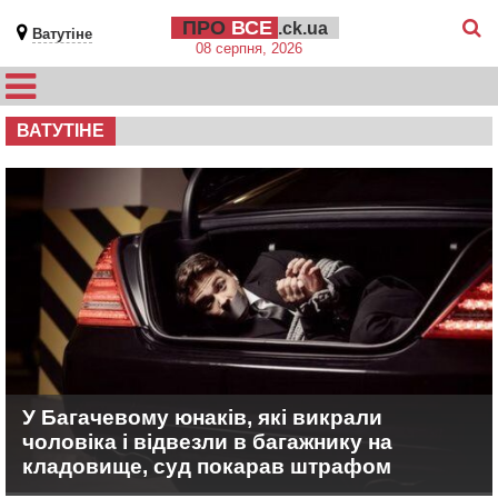
ПРО
ВСЕ
.ck.ua
Ватутіне
08 серпня, 2026
ВАТУТІНЕ
У Багачевому юнаків, які викрали
чоловіка і відвезли в багажнику на
кладовище, суд покарав штрафом