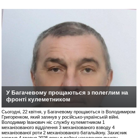
У Багачевому прощаються з полеглим на
фронті кулеметником
Сьогодні, 22 квітня, у Багачевому прощаються із Володимиром
Григоренком, який загинув у російсько-українській війні.
Володимир Іванович ніс службу кулеметником 1
механізованого відділення 3 механізованого взводу 4
механізованої роти 2 механізованого батальйону. Захисник
загинув 4 травня 2025 року в районі населеного пункту