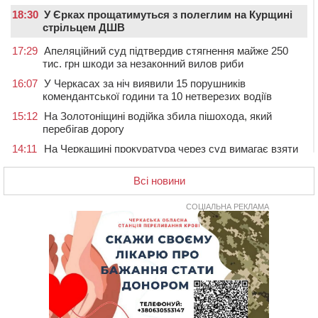
18:30
У Єрках прощатимуться з полеглим на Курщині
стрільцем ДШВ
17:29
Апеляційний суд підтвердив стягнення майже 250
тис. грн шкоди за незаконний вилов риби
16:07
У Черкасах за ніч виявили 15 порушників
комендантської години та 10 нетверезих водіїв
15:12
На Золотоніщині водійка збила пішохода, який
перебігав дорогу
14:11
На Черкащині прокуратура через суд вимагає взяти
під охорону 188-річну церкву
Всі новини
13:00
У Смілі біля магазину під колесами вантажівки
загинула жінка
СОЦІАЛЬНА РЕКЛАМА
11:33
У Черкасах пропонують для приватизації
п’ятиповерховий об’єкт у центрі міста
10:00
Не вистачає стажу для пенсії: як його докупити та що
потрібно знати
08:23
У Черкасах виявили низку недоліків у гуртожитку, де
проживають ВПО
07 СЕРПНЯ 2026, П'ЯТНИЦЯ