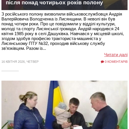
після понад чотирьох років полону
З російського полону визволили військовослужбовця Андрія
Валерійовича Володченка із Лисянщини. В неволі він був
понад чотири роки. Про це повідомили у відділі культури,
молоді та спорту Лисянської громади. Андрій народився 24
квітня 1985 року в селі Дашуківка. Навчався у місцевій школі,
згодом здобув професію тракториста-машиніста у
Лисянському ПТУ №32, проходив військову службу
зв’язківцем. Разом із...
Читати далі
16 КВІТНЯ 2026, ЧЕТВЕР
0 КОМЕНТАРІВ