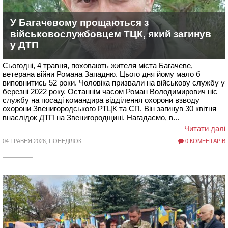
У Багачевому прощаються з
військовослужбовцем ТЦК, який загинув
у ДТП
Сьогодні, 4 травня, поховають жителя міста Багачеве,
ветерана війни Романа Западню. Цього дня йому мало б
виповнитись 52 роки. Чоловіка призвали на військову службу у
березні 2022 року. Останнім часом Роман Володимирович ніс
службу на посаді командира відділення охорони взводу
охорони Звенигородського РТЦК та СП. Він загинув 30 квітня
внаслідок ДТП на Звенигородщині. Нагадаємо, в...
Читати далі
04 ТРАВНЯ 2026, ПОНЕДІЛОК
0 КОМЕНТАРІВ