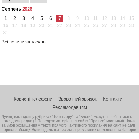
Серпень
2026
1
2
3
4
5
6
7
8
9
10
11
12
13
14
15
16
17
18
19
20
21
22
23
24
25
26
27
28
29
30
31
Всі новини за місяць
Корисні телефони
Зворотний зв’язок
Контакти
Рекламодавцям
Думки, викладені у рубриках "Точка зору" та "Блоги", можуть не збігатися із
поглядами редакції. Передрук матеріалів з сайту "Про все" можливий тільки
за умов розміщення у тексті прямого і активного посилання на сайт не далі
першого абзацу. Відповідальність за зміст рекламних оголошень та банерів
несе рекламодавець