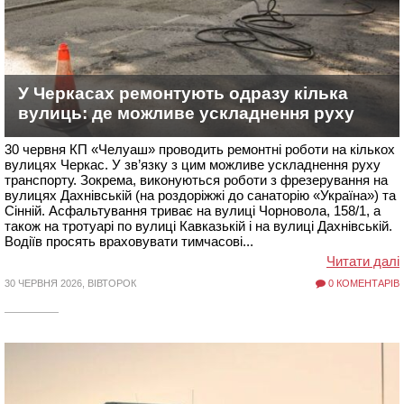
У Черкасах ремонтують одразу кілька
вулиць: де можливе ускладнення руху
30 червня КП «Челуаш» проводить ремонтні роботи на кількох
вулицях Черкас. У зв’язку з цим можливе ускладнення руху
транспорту. Зокрема, виконуються роботи з фрезерування на
вулицях Дахнівській (на роздоріжжі до санаторію «Україна») та
Сінній. Асфальтування триває на вулиці Чорновола, 158/1, а
також на тротуарі по вулиці Кавказькій і на вулиці Дахнівській.
Водіїв просять враховувати тимчасові...
Читати далі
30 ЧЕРВНЯ 2026, ВІВТОРОК
0 КОМЕНТАРІВ