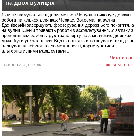
на двох вулицях
1 липня комунальне підприємство «Челуаш» виконує дорожні
роботи на кількох ділянках Черкас. Зокрема, на вулиці
Дахнівській завершують фрезерування дорожнього покриття, а
на вулиці Сінній тривають роботи з асфальтування. У зв’язку з
проведенням ремонту рух транспорту на зазначених ділянках
може бути ускладнений. Водіїв просять враховувати це під час
планування поїздок та, за можливості, користуватися
альтернативними маршрутами....
Читати далі
01 ЛИПНЯ 2026, СЕРЕДА
0 КОМЕНТАРІВ