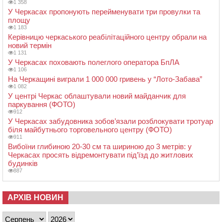
1 358
У Черкасах пропонують перейменувати три провулки та
площу
1 183
Керівницю черкаського реабілітаційного центру обрали на
новий термін
1 131
У Черкасах поховають полеглого оператора БпЛА
1 106
На Черкащині виграли 1 000 000 гривень у “Лото-Забава”
1 082
У центрі Черкас облаштували новий майданчик для
паркування (ФОТО)
912
У Черкасах забудовника зобов’язали розблокувати тротуар
біля майбутнього торговельного центру (ФОТО)
911
Вибоїни глибиною 20-30 см та шириною до 3 метрів: у
Черкасах просять відремонтувати під’їзд до житлових
будинків
887
АРХІВ НОВИН