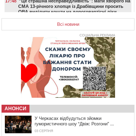
17:48
“Це страшна несправедливість”: мати хворого на
СМА 13-річного хлопця із Драбівщини просить
ОВА виділити кошти на дороговартісні ліки
17:15
На Уманщині судитимуть колишню очільницю відділу
Всі новини
освіти через закупівлю електрики за завищеною
ціною
СОЦІАЛЬНА РЕКЛАМА
16:40
У Черкасах провели в останню путь двох
загиблих воїнів
16:07
До 1 вересня у Черкасах оновлюють дорожню
розмітку біля навчальних закладів (ФОТОФАКТ)
15:39
На честь загиблого захисника і чемпіона світу в
Черкасах відкрили спортивно-реабілітаційний центр
15:05
На Звенигородщині, попри заборону міськради,
проведуть “Ше.Fest”
14:31
У Каневі аномальна спека призвела до перебоїв у
роботі електромереж та комунальних служб
АНОНСИ
14:02
На Черкащині намолотили перший мільйон тонн
У Черкасах відбудуться зйомки
зерна нового врожаю
гумористичного шоу “Двіж: Розгони” ...
13:40
На Кам’янщині сталася масштабна пожежа
03 СЕРПНЯ
сміттєзвалища