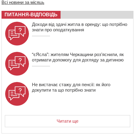
Всі новини за місяць
сплатили на Черкащині
06 СЕРПНЯ 2026, ЧЕТВЕР
ПИТАННЯ-ВІДПОВІДЬ
21:13
Вісім медалей, з яких чотири золоті: черкаські
Доходи від здачі житла в оренду: що потрібно
спортсмени тріумфували на чемпіонаті України
знати про оподаткування
“єЯсла”: жителям Черкащини роз’яснили, як
отримати допомогу для догляду за дитиною
Не вистачає стажу для пенсії: як його
докупити та що потрібно знати
Читати ще