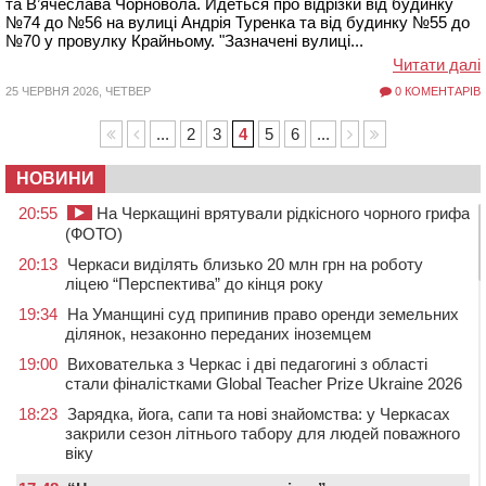
та В’ячеслава Чорновола. Йдеться про відрізки від будинку
№74 до №56 на вулиці Андрія Туренка та від будинку №55 до
№70 у провулку Крайньому. "Зазначені вулиці...
Читати далі
25 ЧЕРВНЯ 2026, ЧЕТВЕР
0 КОМЕНТАРІВ
...
2
3
4
5
6
...
НОВИНИ
20:55
На Черкащині врятували рідкісного чорного грифа
(ФОТО)
20:13
Черкаси виділять близько 20 млн грн на роботу
ліцею “Перспектива” до кінця року
19:34
На Уманщині суд припинив право оренди земельних
ділянок, незаконно переданих іноземцем
19:00
Вихователька з Черкас і дві педагогині з області
стали фіналістками Global Teacher Prize Ukraine 2026
18:23
Зарядка, йога, сапи та нові знайомства: у Черкасах
закрили сезон літнього табору для людей поважного
віку