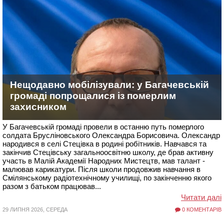
Нещодавно мобілізували: у Багачевській
громаді попрощалися із померлим
захисником
У Багачевській громаді провели в останню путь померлого
солдата Брусліновського Олександра Борисовича. Олександр
народився в селі Стецівка в родині робітників. Навчався та
закінчив Стецівську загальноосвітню школу, де брав активну
участь в Малій Академії Народних Мистецтв, мав талант -
малював карикатури. Після школи продовжив навчання в
Смілянському радіотехнічному училищі, по закінченню якого
разом з батьком працював...
Читати далі
29 ЛИПНЯ 2026, СЕРЕДА
0 КОМЕНТАРІВ