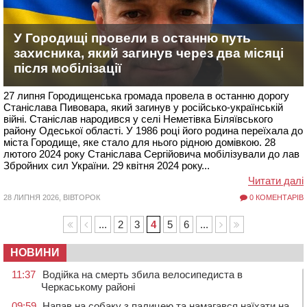
У Городищі провели в останню путь
захисника, який загинув через два місяці
після мобілізації
27 липня Городищенська громада провела в останню дорогу
Станіслава Пивовара, який загинув у російсько-українській
війні. Станіслав народився у селі Неметівка Біляївського
району Одеської області. У 1986 році його родина переїхала до
міста Городище, яке стало для нього рідною домівкою. 28
лютого 2024 року Станіслава Сергійовича мобілізували до лав
Збройних сил України. 29 квітня 2024 року...
Читати далі
28 ЛИПНЯ 2026, ВІВТОРОК
0 КОМЕНТАРІВ
...
2
3
4
5
6
...
НОВИНИ
11:37
Водійка на смерть збила велосипедиста в
Черкаському районі
09:59
Напав на собаку з палицею та намагався наїхати на