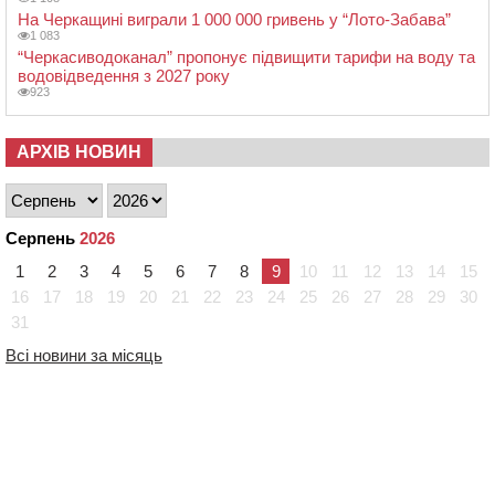
На Черкащині виграли 1 000 000 гривень у “Лото-Забава”
1 083
“Черкасиводоканал” пропонує підвищити тарифи на воду та
водовідведення з 2027 року
923
АРХІВ НОВИН
Серпень
2026
1
2
3
4
5
6
7
8
9
10
11
12
13
14
15
16
17
18
19
20
21
22
23
24
25
26
27
28
29
30
31
Всі новини за місяць