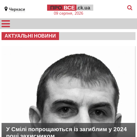
ПРО
ВСЕ
.ck.ua
Черкаси
09 серпня, 2026
АКТУАЛЬНІ НОВИНИ
У Смілі попрощаються із загиблим у 2024
році захисником