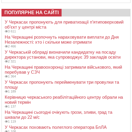
ПОПУЛЯРНЕ НА САЙТІ
У Черкасах пропонують для приватизації п’ятиповерховий
об’єкт у центрі міста
3 611
На Черкащині розпочнуть нараховувати виплати до Дня
Незалежності: хто і скільки може отримати
2 466
У Черкаській облраді визначили кандидатку на посаду
директора установи, яка супроводжує 39 закладів освіти
2 321
На Черкащині правоохоронці затримали військового, який
перебував у СЗЧ
1 364
У Черкасах пропонують перейменувати три провулки та
площу
1 189
Керівницю черкаського реабілітаційного центру обрали на
новий термін
1 137
На Черкащині сьогодні очікують грози, зливи, град та
шквали до 22 м/с
1 119
У Черкасах поховають полеглого оператора БпЛА
1 108