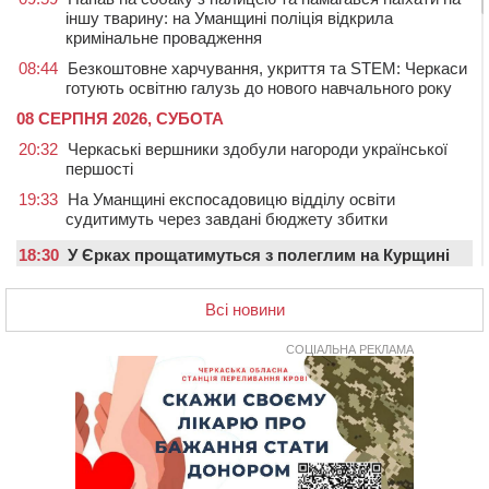
іншу тварину: на Уманщині поліція відкрила
кримінальне провадження
08:44
Безкоштовне харчування, укриття та STEM: Черкаси
готують освітню галузь до нового навчального року
08 СЕРПНЯ 2026, СУБОТА
20:32
Черкаські вершники здобули нагороди української
першості
19:33
На Уманщині експосадовицю відділу освіти
судитимуть через завдані бюджету збитки
18:30
У Єрках прощатимуться з полеглим на Курщині
стрільцем ДШВ
Всі новини
17:29
Апеляційний суд підтвердив стягнення майже 250
тис. грн шкоди за незаконний вилов риби
СОЦІАЛЬНА РЕКЛАМА
16:07
У Черкасах за ніч виявили 15 порушників
комендантської години та 10 нетверезих водіїв
15:12
На Золотоніщині водійка збила пішохода, який
перебігав дорогу
14:11
На Черкащині прокуратура через суд вимагає взяти
під охорону 188-річну церкву