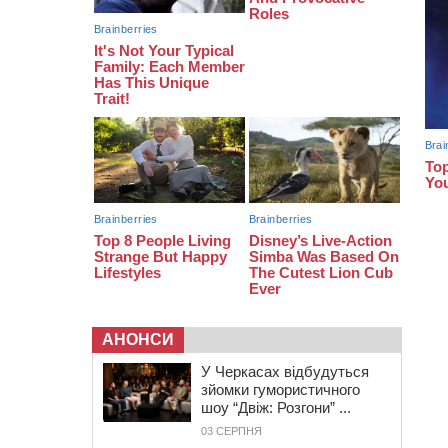
19:30
Проєкт просторового розвитку
Корсунь-Шевченківської громади
рекомендували до погодження
18:45
У Звенигородці влада заборонила
проводити масові заходи
18:07
Боксерка з Черкащини готується
до чемпіонату Європи серед
молоді
АНОНСИ
У Черкасах відбудуться
зйомки гумористичного
шоу “Двіж: Розгони” ...
03 СЕРПНЯ