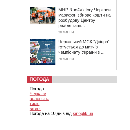
MHP Run4Victory Черкаси
марафон збирає кошти на
розбудову Центру
реабілітації...
28 ЛИПНЯ
Черкаський МСК “Дніпро”
готується до матчів
чемпіонату України з ...
28 ЛИПНЯ
ПОГОДА
Погода
Черкаси
вологість:
тиск:
вітер:
Погода на 10 днів від
sinoptik.ua