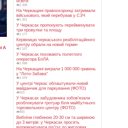
освіти
2 308
На Черкащині правоохоронці затримали
військового, який перебував у СЗЧ
1 351
У Черкасах пропонують перейменувати
три провулки та площу
1 177
Керівницю черкаського реабілітаційного
центру обрали на новий термін
1 107
У Черкасах поховають полеглого
оператора БпЛА
1 098
На Черкащині виграли 1 000 000 гривень
у “Лото-Забава”
1 078
У центрі Черкас облаштували новий
майданчик для паркування (ФОТО)
910
У Черкасах забудовника зобов’язали
розблокувати тротуар біля майбутнього
торговельного центру (ФОТО)
903
Вибоїни глибиною 20-30 см та шириною
до 3 метрів: у Черкасах просять
відремонтувати під’їзд до житлових