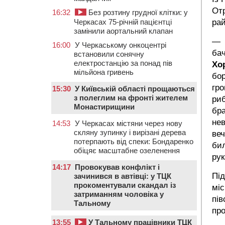
Отр
16:32
Без розтину грудної клітки: у
Черкасах 75-річній пацієнтці
рай
замінили аортальний клапан
— С
16:00
У Черкаському онкоцентрі
бач
встановили сонячну
електростанцію за понад пів
Хо
мільйона гривень
бо
гро
15:30
У Київській області прощаються
з полеглим на фронті жителем
риб
Монастирищини
бра
нев
14:53
У Черкасах містяни через нову
скляну зупинку і вирізані дерева
веч
потерпають від спеки: Бондаренко
бил
обіцяє масштабне озеленення
ру
14:17
Провокував конфлікт і
Під
зачинився в автівці: у ТЦК
прокоментували скандал із
міс
затриманням чоловіка у
пів
Тальному
про
13:55
У Тальному працівники ТЦК