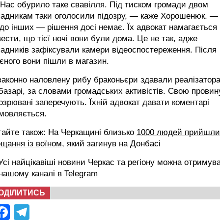
ас обурило таке свавілля. Під тиском громади двом
падникам таки оголосили підозру, — каже Хорошенюк. —
о інших — рішення досі немає. Їх адвокат намагається
ести, що тієї ночі вони були дома. Це не так, адже
адників зафіксували камери відео­спостереження. Після
єного вони пішли в магазин.
законно наловлену рибу браконьєри здавали реалізатор
базарі, за словами громадських активістів. Свою провин
озрювані заперечують. Їхній адвокат давати коментарі
мовляється.
тайте також: На Черкащині близько
1000 людей прийшли
щання із воїном
, який загинув на Донбасі
сі найцікавіші новини Черкас та регіону можна отримув
 нашому каналі в
Telegram
ОДІЛИТИСЬ
Facebook
Telegram