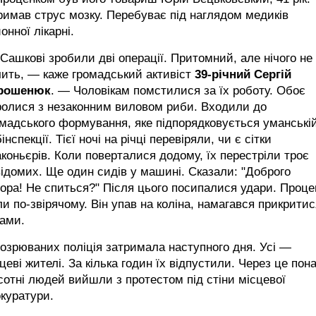
имав струс мозку. Перебуває під наглядом медиків
онної лікарні.
ашкові зробили дві операції. Притомний, але нічого не
ить, — каже громадський активіст
39-річний Сергій
рошенюк
. — Чоловікам помстилися за їх роботу. Обоє
ролися з незаконним виловом риби. Входили до
мадського формування, яке підпорядковується уманські
інспекції. Тієї ночі на річці перевіряли, чи є сітки
коньєрів. Коли поверталися додому, їх перестріли троє
ідомих. Ще один сидів у машині. Сказали: "Доброго
ора! Не спиться?" Після цього посипалися удари. Проце
и по-звірячому. Він упав на коліна, намагався прикритис
ками.
озрюваних поліція затримала наступного дня. Усі —
цеві жителі. За кілька годин їх відпустили. Через це пон
сотні людей вийшли з протестом під стіни місцевої
куратури.