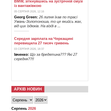
BMW, зіткнувшись на зустрічній смузі
із вантажівкою
05 СЕРПНЯ 2026, 12:16
Georg Green:
26 липня їхав по трасі
Умань-Золотоноша, то це якийсь жах,
від цих їздюків. На вїзді в ...
Середня зарплата на Черкащині
перевищила 27 тисяч гривень
03 СЕРПНЯ 2026, 18:37
Івченко:
Що за бредятина??? Які 27
середня??!!
АРХІВ НОВИН
Серпень
2026