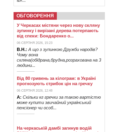
&#...
ОБГОВОРЕННЯ
У Черкасах містяни через нову скляну
зупинку і вирізані дерева потерпають
від спеки: Бондаренко о...
06 СЕРПНЯ 2026, 15:23
В.Н.:
А що з зупинкою Дружби народів?
Чому вона
скляна(обідрана,брудна,розрахована на 3
людини...
Від 80 гривень за кілограм: в Україні
прогнозують стрибок цін на гречку
06 СЕРПНЯ 2026, 12:48
А:
Скільки кг гречки за такою вартістю
може купити звичайний український
пенсіонер чи особ...
На черкаській дамбі загинув водій