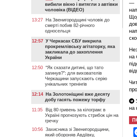
— Н
вибили вікно і витягли з автівки
чоловіка (ВІДЕО)
на
Щод
13:27
На Звенигородщині чоловік до
дов
смерті побив 82-річного
односельця
нап
ско
12:57
У Черкасах СБУ викрила
прокремлівську агітаторку, яка
Не
закликала до захоплення
на 
України
під
12:50
“Як сказати дитині, що тато
від
загинув?”: для вихователів
Черкащини запускають серію
Чи
унікальних тренінгів
про
12:14
На Золотоніщині вже десяту
добу гасять пожежу торфу
У
на
11:35
Від 80 гривень за кілограм: в
Україні прогнозують стрибок цін на
П
гречку
10:56
Захисника зі Звенигородщини,
який обороняв Авдіївку,