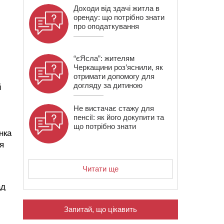
Доходи від здачі житла в
оренду: що потрібно знати
про оподаткування
“єЯсла”: жителям
Черкащини роз’яснили, як
отримати допомогу для
догляду за дитиною
й
Не вистачає стажу для
пенсії: як його докупити та
що потрібно знати
нка
я
Читати ще
ад
Запитай, що цікавить