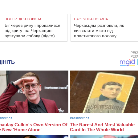
ПОПЕРЕДНЯ НОВИНА
НАСТУПНА НОВИНА
Біг через річку і провалився
Черкасцям розповіли, як
під кригу: на Черкащині
визволити місто від
врятували собаку (відео)
пластикового полону
РЕК
РЕК