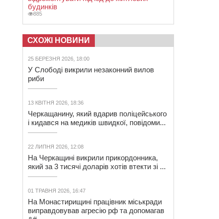
будинків
885
СХОЖІ НОВИНИ
25 БЕРЕЗНЯ 2026, 18:00
У Слободі викрили незаконний вилов
риби
13 КВІТНЯ 2026, 18:36
Черкащанину, який вдарив поліцейського
і кидався на медиків швидкої, повідоми...
22 ЛИПНЯ 2026, 12:08
На Черкащині викрили прикордонника,
який за 3 тисячі доларів хотів втекти зі ...
01 ТРАВНЯ 2026, 16:47
На Монастирищині працівник міськради
виправдовував агресію рф та допомагав