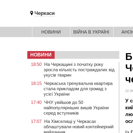
Черкаси
НОВИНИ
ВІЙНА В УКРАЇНІ
АНО
Б
НОВИНИ
18:50
На Черкащині з початку року
Ч
зросла кількість постраждалих від
укусів тварин
ч
18:15
Черкаська тренувальна квартира
стала прикладом для громад з
22 Л
усієї України
У 
17:40
ЧНУ увійшов до 50
ки
найпопулярніших вишів України
серед вступників
лю
ос
17:07
На Хімселищі у Черкасах
облаштували новий контейнерний
майданчик
Із 