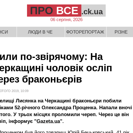
ПРО
ВСЕ
.ck.ua
06 серпня, 2026
НСИ
ЛЮДИ В ЧЕ
ФОТОРЕПОРТАЖ
РІЗНЕ
или по-звірячому: На
еркащині чоловік осліп
ерез браконьєрів
ЮТОГО 2019, 10:09
селищі Лисянка на Черкащині брако­ньєри побили
йками 52-річного Олександра Проценка. Напали вночі
того. У трьох місцях проломили череп. Через це він
ліп, інформує "
Gazeta.ua
".
Проценком був його товариш Юрій Бецьковський, 41 рік.