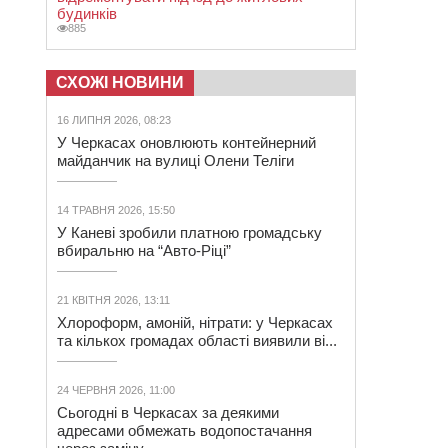
будинків
885
СХОЖІ НОВИНИ
16 ЛИПНЯ 2026, 08:23
У Черкасах оновлюють контейнерний
майданчик на вулиці Олени Теліги
14 ТРАВНЯ 2026, 15:50
У Каневі зробили платною громадську
вбиральню на “Авто-Ріці”
21 КВІТНЯ 2026, 13:11
Хлороформ, амоній, нітрати: у Черкасах
та кількох громадах області виявили ві...
24 ЧЕРВНЯ 2026, 11:00
Сьогодні в Черкасах за деякими
адресами обмежать водопостачання