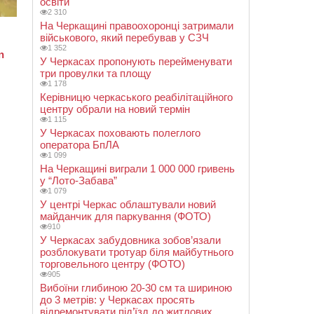
освіти
2 310
На Черкащині правоохоронці затримали
військового, який перебував у СЗЧ
1 352
У Черкасах пропонують перейменувати
три провулки та площу
1 178
Керівницю черкаського реабілітаційного
центру обрали на новий термін
1 115
У Черкасах поховають полеглого
оператора БпЛА
1 099
На Черкащині виграли 1 000 000 гривень
у “Лото-Забава”
1 079
У центрі Черкас облаштували новий
майданчик для паркування (ФОТО)
910
У Черкасах забудовника зобов’язали
розблокувати тротуар біля майбутнього
торговельного центру (ФОТО)
905
Вибоїни глибиною 20-30 см та шириною
до 3 метрів: у Черкасах просять
відремонтувати під’їзд до житлових