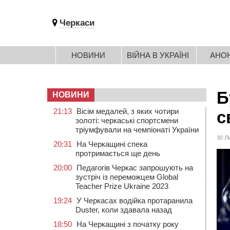
Черкаси
НОВИНИ
ВІЙНА В УКРАЇНІ
АНО
Б
НОВИНИ
21:13
Вісім медалей, з яких чотири
с
золоті: черкаські спортсмени
тріумфували на чемпіонаті України
30 Л
20:31
На Черкащині спека
протримається ще день
20:00
Педагогів Черкас запрошують на
зустріч із переможцем Global
Teacher Prize Ukraine 2023
19:24
У Черкасах водійка протаранила
Duster, коли здавала назад
18:50
На Черкащині з початку року