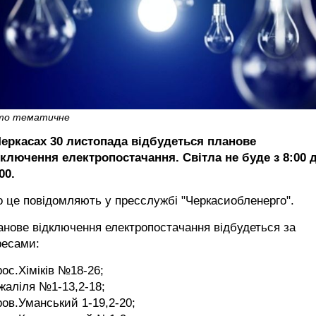
то тематичне
Черкасах 30 листопада відбудеться планове
дключення електропостачання. Світла не буде з 8:00 
00.
 це повідомляють у пресслужбі "Черкасиобленерго".
нове відключення електропостачання відбудеться за
ресами:
рос.Хіміків №18-26;
жаліля №1-13,2-18;
ров.Уманський 1-19,2-20;