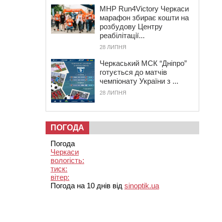
MHP Run4Victory Черкаси
марафон збирає кошти на
розбудову Центру
реабілітації...
28 ЛИПНЯ
Черкаський МСК “Дніпро”
готується до матчів
чемпіонату України з ...
28 ЛИПНЯ
ПОГОДА
Погода
Черкаси
вологість:
тиск:
вітер:
Погода на 10 днів від
sinoptik.ua