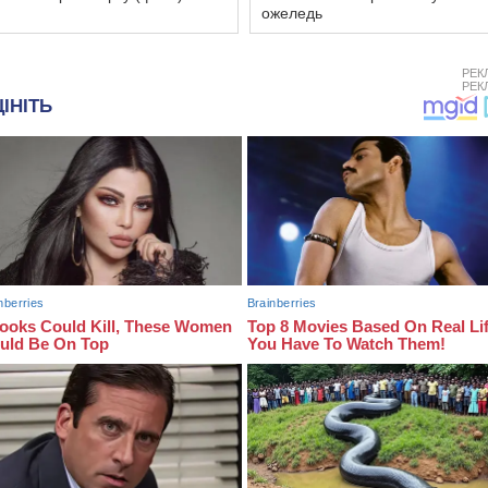
ожеледь
РЕК
РЕК