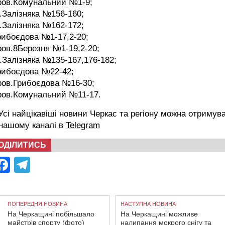
пров.Комунальний №1-9;
.Залізняка №156-160;
.Залізняка №162-172;
рибоєдова №1-17,2-20;
ров.8Березня №1-19,2-20;
.Залізняка №135-167,176-182;
рибоєдова №22-42;
ров.Грибоєдова №16-30;
пров.Комунальний №11-17.
сі найцікавіші новини Черкас та регіону можна отримув
 нашому каналі в
Telegram
ОДІЛИТИСЬ
Facebook
Telegram
ПОПЕРЕДНЯ НОВИНА
НАСТУПНА НОВИНА
На Черкащині побільшало
На Черкащині можливе
майстрів спорту (фото)
налипання мокрого снігу та