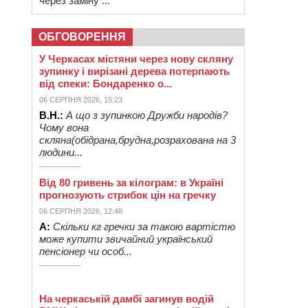
через заміну ...
ОБГОВОРЕННЯ
У Черкасах містяни через нову скляну
зупинку і вирізані дерева потерпають
від спеки: Бондаренко о...
06 СЕРПНЯ 2026, 15:23
В.Н.:
А що з зупинкою Дружби народів?
Чому вона
скляна(обідрана,брудна,розрахована на 3
людини...
Від 80 гривень за кілограм: в Україні
прогнозують стрибок цін на гречку
06 СЕРПНЯ 2026, 12:48
А:
Скільки кг гречки за такою вартістю
може купити звичайний український
пенсіонер чи особ...
На черкаській дамбі загинув водій