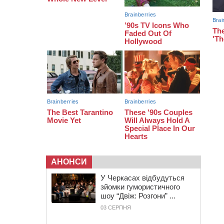
08:20
Обрано претендента на посаду
директора Мокрокалигірського
психоневрологічного інтернату
07:23
Уманські міграційники видворили з
країни грузина, який відсидів
термін у колонії
АНОНСИ
У Черкасах відбудуться
зйомки гумористичного
шоу “Двіж: Розгони” ...
03 СЕРПНЯ