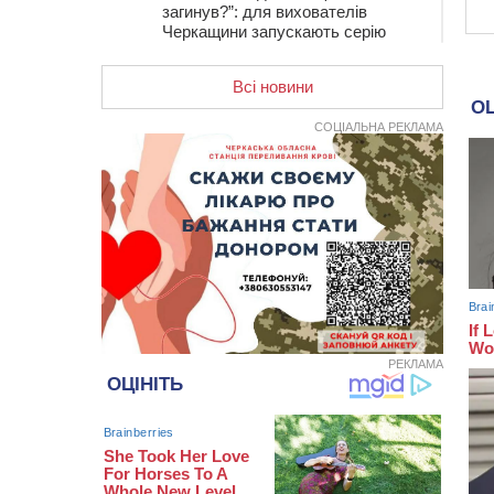
загинув?”: для вихователів
Черкащини запускають серію
унікальних тренінгів
Всі новини
12:14
На Золотоніщині вже десяту
добу гасять пожежу торфу
СОЦІАЛЬНА РЕКЛАМА
11:35
Від 80 гривень за кілограм: в
Україні прогнозують стрибок цін на
гречку
10:56
Захисника зі Звенигородщини,
який обороняв Авдіївку,
нагородили “Комбатантським
хрестом”
10:10
На Черкащині п’яний мотоцикліст
зіткнувся з мопедом: двоє людей у
лікарні
РЕКЛАМА
09:42
Ветерани МСК “Дніпро” вибороли
бронзу чемпіонату України
08:57
На Уманщині підрядника
зобов’язали сплатити понад 670
тис грн штрафу за незаконні зміни
до договору