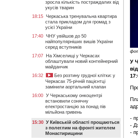
зросла кількість постраждалих від
укусів тварин
18:15
Черкаська тренувальна квартира
стала прикладом для громад з
усієї України
17:40
ЧНУ увійшов до 50
найпопулярніших вишів України
серед вступників
фо
17:07
На Хімселищі у Черкасах
облаштували новий контейнерний
У 
майданчик
ві
16:32
Без розтину грудної клітки: у
17:
Черкасах 75-річній пацієнтці
замінили аортальний клапан
Про
16:00
У Черкаському онкоцентрі
Пла
встановили сонячну
ад
електростанцію за понад пів
мільйона гривень
- п
15:30
У Київській області прощаються
- Д
з полеглим на фронті жителем
- п
Монастирищини