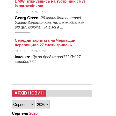
BMW, зіткнувшись на зустрічній смузі
із вантажівкою
05 СЕРПНЯ 2026, 12:16
Georg Green:
26 липня їхав по трасі
Умань-Золотоноша, то це якийсь жах,
від цих їздюків. На вїзді в ...
Середня зарплата на Черкащині
перевищила 27 тисяч гривень
03 СЕРПНЯ 2026, 18:37
Івченко:
Що за бредятина??? Які 27
середня??!!
АРХІВ НОВИН
Серпень
2026