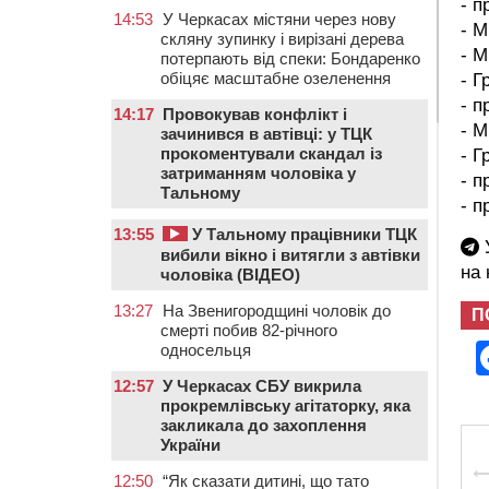
- 
14:53
У Черкасах містяни через нову
- М
скляну зупинку і вирізані дерева
- М
потерпають від спеки: Бондаренко
обіцяє масштабне озеленення
- Г
- п
14:17
Провокував конфлікт і
- М
зачинився в автівці: у ТЦК
прокоментували скандал із
- Г
затриманням чоловіка у
- п
Тальному
- 
13:55
У Тальному працівники ТЦК
У
вибили вікно і витягли з автівки
на
чоловіка (ВІДЕО)
13:27
На Звенигородщині чоловік до
П
смерті побив 82-річного
односельця
12:57
У Черкасах СБУ викрила
прокремлівську агітаторку, яка
закликала до захоплення
України
12:50
“Як сказати дитині, що тато