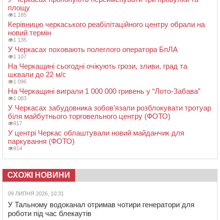
площу
1 185
Керівницю черкаського реабілітаційного центру обрали на
новий термін
1 135
У Черкасах поховають полеглого оператора БпЛА
1 107
На Черкащині сьогодні очікують грози, зливи, град та
шквали до 22 м/с
1 096
На Черкащині виграли 1 000 000 гривень у “Лото-Забава”
1 083
У Черкасах забудовника зобов’язали розблокувати тротуар
біля майбутнього торговельного центру (ФОТО)
917
У центрі Черкас облаштували новий майданчик для
паркування (ФОТО)
914
СХОЖІ НОВИНИ
09 ЛИПНЯ 2026, 10:31
У Тальному водоканал отримав чотири генератори для
роботи під час блекаутів