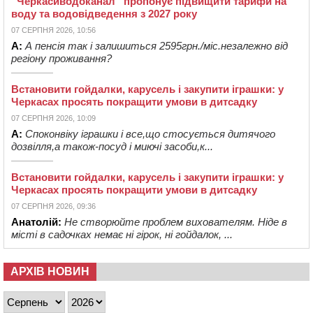
“Черкасиводоканал” пропонує підвищити тарифи на
воду та водовідведення з 2027 року
07 СЕРПНЯ 2026, 10:56
А:
А пенсія так і залишиться 2595грн./міс.незалежно від
регіону проживання?
Встановити гойдалки, карусель і закупити іграшки: у
Черкасах просять покращити умови в дитсадку
07 СЕРПНЯ 2026, 10:09
А:
Споконвіку іграшки і все,що стосується дитячого
дозвілля,а також-посуд і миючі засоби,к...
Встановити гойдалки, карусель і закупити іграшки: у
Черкасах просять покращити умови в дитсадку
07 СЕРПНЯ 2026, 09:36
Анатолій:
Не створюйте проблем вихователям. Ніде в
місті в садочках немає ні гірок, ні гойдалок, ...
АРХІВ НОВИН