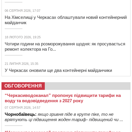
06 СЕРПНЯ 2026, 17:07
На Хімселищі у Черкасах облаштували новий контейнерний
майданчик
18 ЛЮТОГО 2026, 19:25
Чотири години на розморожування щодня: як просувається
ремонт колектора на Го...
21 ЛИПНЯ 2026, 15:35
У Черкасах оновили ще два контейнерні майданчики
ОБГОВОРЕННЯ
“Черкасиводоканал” пропонує підвищити тарифи на
воду та водовідведення з 2027 року
07 СЕРПНЯ 2026, 14:57
Чорнобаївець:
якщо гривня піде в круте піке, то не
врятують ці підвищення жоден тариф- підвищений чи ...