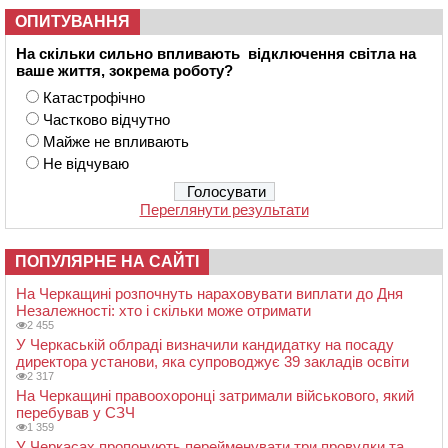
ОПИТУВАННЯ
На скільки сильно впливають відключення світла на
ваше життя, зокрема роботу?
Катастрофічно
Частково відчутно
Майже не впливають
Не відчуваю
Переглянути результати
ПОПУЛЯРНЕ НА САЙТІ
На Черкащині розпочнуть нараховувати виплати до Дня
Незалежності: хто і скільки може отримати
2 455
У Черкаській облраді визначили кандидатку на посаду
директора установи, яка супроводжує 39 закладів освіти
2 317
На Черкащині правоохоронці затримали військового, який
перебував у СЗЧ
1 359
У Черкасах пропонують перейменувати три провулки та