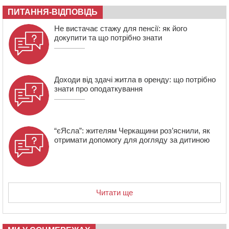
ПИТАННЯ-ВІДПОВІДЬ
10:15
У Черкасах водій Audi Q5 спричинив аварію, не
пропустивши інший кросовер
Не вистачає стажу для пенсії: як його
докупити та що потрібно знати
Доходи від здачі житла в оренду: що потрібно
знати про оподаткування
“єЯсла”: жителям Черкащини роз’яснили, як
отримати допомогу для догляду за дитиною
Читати ще