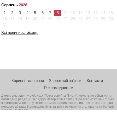
Серпень
2026
1
2
3
4
5
6
7
8
9
10
11
12
13
14
15
16
17
18
19
20
21
22
23
24
25
26
27
28
29
30
31
Всі новини за місяць
Корисні телефони
Зворотний зв’язок
Контакти
Рекламодавцям
Думки, викладені у рубриках "Точка зору" та "Блоги", можуть не збігатися із
поглядами редакції. Передрук матеріалів з сайту "Про все" можливий тільки
за умов розміщення у тексті прямого і активного посилання на сайт не далі
першого абзацу. Відповідальність за зміст рекламних оголошень та банерів
несе рекламодавець
© 2026, Всі права захищені