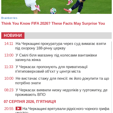
НОВИНИ
14:11
На Черкащині прокуратура через суд вимагає взяти
під охорону 188-річну церкву
13:00
У Смілі біля магазину під колесами вантажівки
загинула жінка
11:33
У Черкасах пропонують для приватизації
п’ятиповерховий об’єкт у центрі міста
10:00
Не вистачає стажу для пенсії: як його докупити та що
потрібно знати
08:23
У Черкасах виявили низку недоліків у гуртожитку, де
проживають ВПО
07 СЕРПНЯ 2026, П'ЯТНИЦЯ
20:55
На Черкащині врятували рідкісного чорного грифа