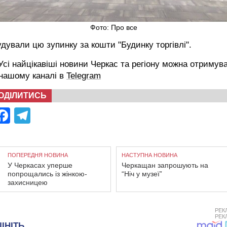
Фото: Про все
дували цю зупинку за кошти "Будинку торгівлі".
сі найцікавіші новини Черкас та регіону можна отримув
 нашому каналі в
Telegram
ОДІЛИТИСЬ
Facebook
Telegram
ПОПЕРЕДНЯ НОВИНА
НАСТУПНА НОВИНА
У Черкасах уперше
Черкащан запрошують на
попрощались із жінкою-
“Ніч у музеї”
захисницею
РЕК
РЕК