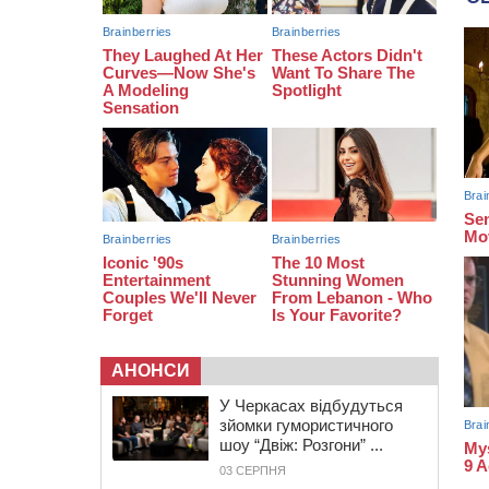
07:29
По 5 тисяч гривень на підготовку
до школи: як оформити “Пакунок
школяра”
04 СЕРПНЯ 2026, ВІВТОРОК
20:54
На Черкащині очікують пік спеки
АНОНСИ
У Черкасах відбудуться
зйомки гумористичного
шоу “Двіж: Розгони” ...
03 СЕРПНЯ