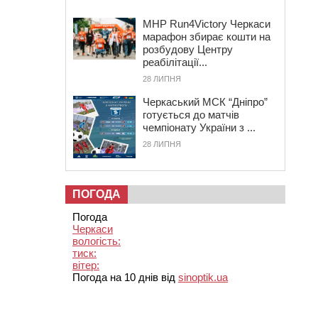
MHP Run4Victory Черкаси
марафон збирає кошти на
розбудову Центру
реабілітації...
28 ЛИПНЯ
Черкаський МСК “Дніпро”
готується до матчів
чемпіонату України з ...
28 ЛИПНЯ
ПОГОДА
Погода
Черкаси
вологість:
тиск:
вітер:
Погода на 10 днів від
sinoptik.ua