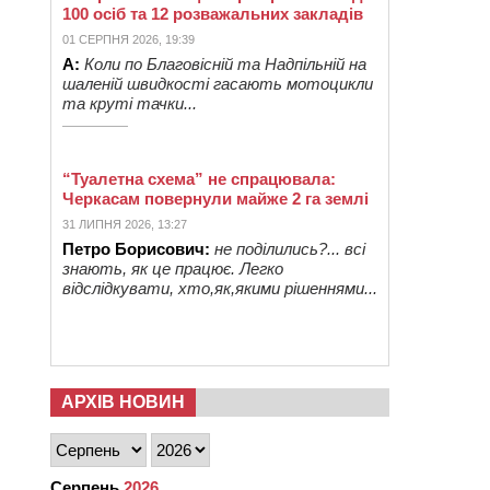
100 осіб та 12 розважальних закладів
01 СЕРПНЯ 2026, 19:39
А:
Коли по Благовісній та Надпільній на
шаленій швидкості гасають мотоцикли
та круті тачки...
“Туалетна схема” не спрацювала:
Черкасам повернули майже 2 га землі
31 ЛИПНЯ 2026, 13:27
Петро Борисович:
не поділились?... всі
знають, як це працює. Легко
відслідкувати, хто,як,якими рішеннями...
АРХІВ НОВИН
Серпень
2026