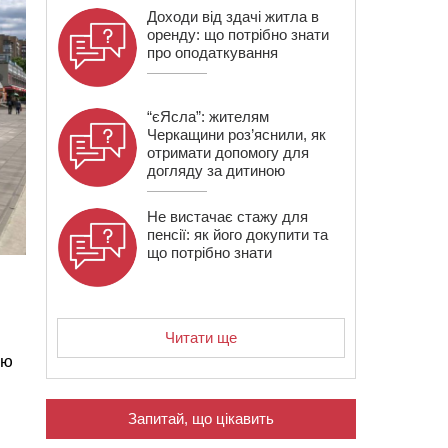
Доходи від здачі житла в
оренду: що потрібно знати
про оподаткування
“єЯсла”: жителям
Черкащини роз’яснили, як
отримати допомогу для
догляду за дитиною
Не вистачає стажу для
пенсії: як його докупити та
що потрібно знати
Читати ще
тю
Запитай, що цікавить