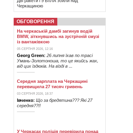
Дві ракети і 9 БпЛА збили над
Черкащиною
ОБГОВОРЕННЯ
На черкаській дамбі загинув водій
BMW, зіткнувшись на зустрічній смузі
із вантажівкою
05 СЕРПНЯ 2026, 12:16
Georg Green:
26 липня їхав по трасі
Умань-Золотоноша, то це якийсь жах,
від цих їздюків. На вїзді в ...
Середня зарплата на Черкащині
перевищила 27 тисяч гривень
03 СЕРПНЯ 2026, 18:37
Івченко:
Що за бредятина??? Які 27
середня??!!
У Черкасах поліція перевірила понад