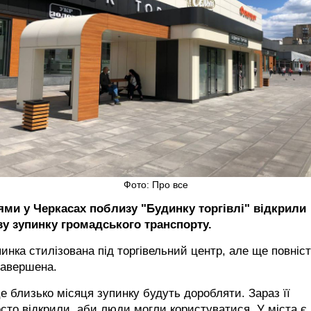
Фото: Про все
ями у Черкасах поблизу "Будинку торгівлі" відкрили
ву зупинку громадського транспорту.
инка стилізована під торгівельний центр, але ще повніс
завершена.
е близько місяця зупинку будуть доробляти. Зараз її
сто відкрили, аби люди могли користуватися. У міста є