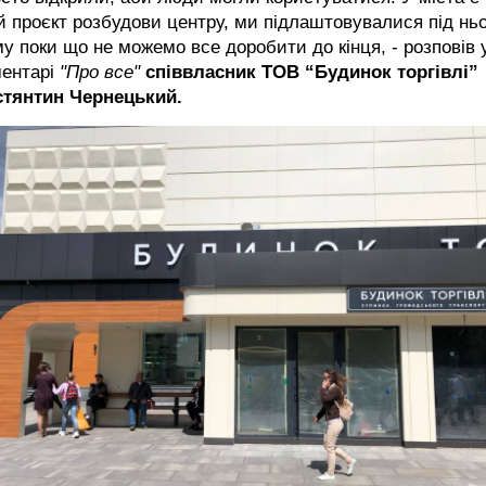
й проєкт розбудови центру, ми підлаштовувалися під ньо
у поки що не можемо все доробити до кінця, - розповів 
ментарі
"Про все"
співвласник ТОВ “Будинок торгівлі”
стянтин Чернецький.