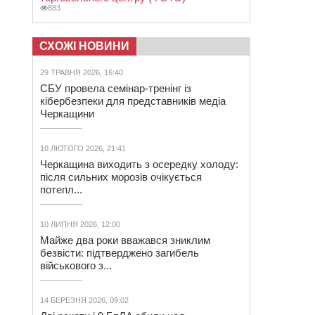
883
СХОЖІ НОВИНИ
29 ТРАВНЯ 2026, 16:40
СБУ провела семінар-тренінг із
кібербезпеки для представників медіа
Черкащини
10 ЛЮТОГО 2026, 21:41
Черкащина виходить з осередку холоду:
після сильних морозів очікується
потепл...
10 ЛИПНЯ 2026, 12:00
Майже два роки вважався зниклим
безвісти: підтверджено загибель
військового з...
14 БЕРЕЗНЯ 2026, 09:02