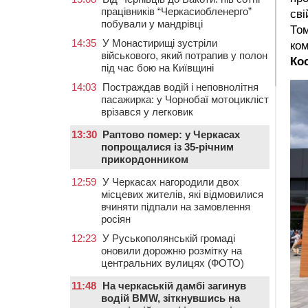
працівників “Черкасиобленерго”
сві
побували у мандрівці
Том
14:35
У Монастирищі зустріли
ко
військового, який потрапив у полон
Ко
під час бою на Київщині
14:03
Постраждав водій і неповнолітня
пасажирка: у Чорнобаї мотоцикліст
врізався у легковик
13:30
Раптово помер: у Черкасах
попрощалися із 35-річним
прикордонником
12:59
У Черкасах нагородили двох
місцевих жителів, які відмовилися
вчиняти підпали на замовлення
росіян
12:23
У Руськополянській громаді
оновили дорожню розмітку на
центральних вулицях (ФОТО)
11:48
На черкаській дамбі загинув
водій BMW, зіткнувшись на