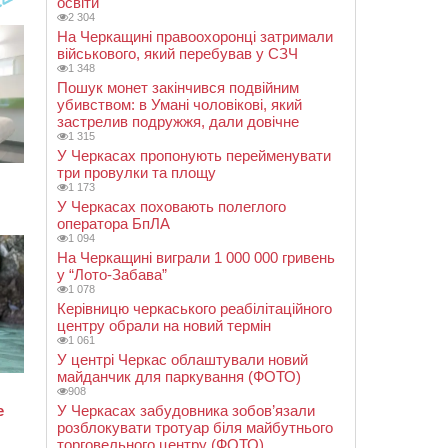
освіти
2 304
На Черкащині правоохоронці затримали
військового, який перебував у СЗЧ
1 348
Пошук монет закінчився подвійним
убивством: в Умані чоловікові, який
застрелив подружжя, дали довічне
1 315
У Черкасах пропонують перейменувати
три провулки та площу
1 173
У Черкасах поховають полеглого
оператора БпЛА
1 094
На Черкащині виграли 1 000 000 гривень
у “Лото-Забава”
1 078
Керівницю черкаського реабілітаційного
центру обрали на новий термін
1 061
У центрі Черкас облаштували новий
майданчик для паркування (ФОТО)
908
У Черкасах забудовника зобов’язали
розблокувати тротуар біля майбутнього
торговельного центру (ФОТО)