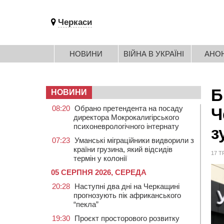
Черкаси
НОВИНИ
ВІЙНА В УКРАЇНІ
АНО
Б
НОВИНИ
08:20
Обрано претендента на посаду
Ч
директора Мокрокалигірського
психоневрологічного інтернату
з
07:23
Уманські міграційники видворили з
країни грузина, який відсидів
17 Т
термін у колонії
05 СЕРПНЯ 2026, СЕРЕДА
20:28
Наступні два дні на Черкащині
прогнозують пік африканського
“пекла”
19:30
Проєкт просторового розвитку