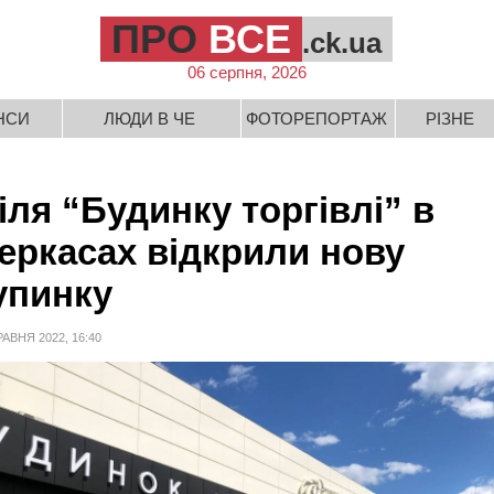
ПРО
ВСЕ
.ck.ua
06 серпня, 2026
НСИ
ЛЮДИ В ЧЕ
ФОТОРЕПОРТАЖ
РІЗНЕ
іля “Будинку торгівлі” в
еркасах відкрили нову
упинку
РАВНЯ 2022, 16:40