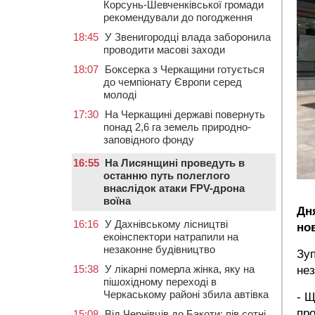
Корсунь-Шевченківської громади
рекомендували до погодження
18:45
У Звенигородці влада заборонила
проводити масові заходи
18:07
Боксерка з Черкащини готується
до чемпіонату Європи серед
молоді
17:30
На Черкащині державі повернуть
понад 2,6 га земель природно-
заповідного фонду
16:55
На Лисянщині проведуть в
останню путь полеглого
внаслідок атаки FPV-дрона
воїна
Дн
16:16
У Дахнівському лісництві
но
екоінспектори натрапили на
незаконне будівництво
Зуп
15:38
У лікарні померла жінка, яку на
не
пішохідному переході в
Черкаському районі збила автівка
- Щ
про
15:08
Від Чернівців до Бакоти: пів сотні